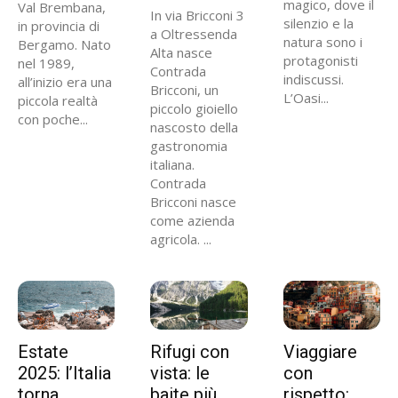
magico, dove il
Val Brembana,
In via Bricconi 3
silenzio e la
in provincia di
a Oltressenda
natura sono i
Bergamo. Nato
Alta nasce
protagonisti
nel 1989,
Contrada
indiscussi.
all’inizio era una
Bricconi, un
L’Oasi...
piccola realtà
piccolo gioiello
con poche...
nascosto della
gastronomia
italiana.
Contrada
Bricconi nasce
come azienda
agricola. ...
Estate
Rifugi con
Viaggiare
2025: l’Italia
vista: le
con
torna
baite più
rispetto: