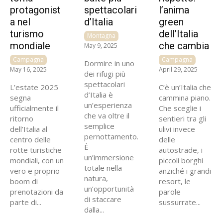
protagonist
spettacolari
l’anima
a nel
d’Italia
green
turismo
dell’Italia
Montagna
mondiale
che cambia
May 9, 2025
Campagna
Campagna
Dormire in uno
May 16, 2025
April 29, 2025
dei rifugi più
spettacolari
L’estate 2025
C’è un’Italia che
d’Italia è
segna
cammina piano.
un’esperienza
ufficialmente il
Che sceglie i
che va oltre il
ritorno
sentieri tra gli
semplice
dell’Italia al
ulivi invece
pernottamento.
centro delle
delle
È
rotte turistiche
autostrade, i
un’immersione
mondiali, con un
piccoli borghi
totale nella
vero e proprio
anziché i grandi
natura,
boom di
resort, le
un’opportunità
prenotazioni da
parole
di staccare
parte di...
sussurrate...
dalla...