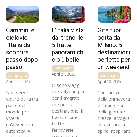
Cammini e
L’Italia vista
Gite fuori
ciclovie:
dal treno: le
porta da
l’Italia da
5 tratte
Milano: 5
scoprire
panoramich
destinazioni
passo dopo
e più belle
perfette per
passo
un weekend
Campagna
April 21, 2025
Campagna
Campagna
April 22, 2025
April 10, 2025
Ci sono viaggi
che valgono più
Non serve
Con l’arrivo
per il tragitto
volare dall’altra
della primavera
che per la
parte del
e l’allungarsi
destinazione. In
mondo per
delle giornate,
Italia, alcune
vivere
cresce la voglia
tratte
un’avventura
di staccare la
ferroviarie
autentica. A
spina, respirare
sono vere e