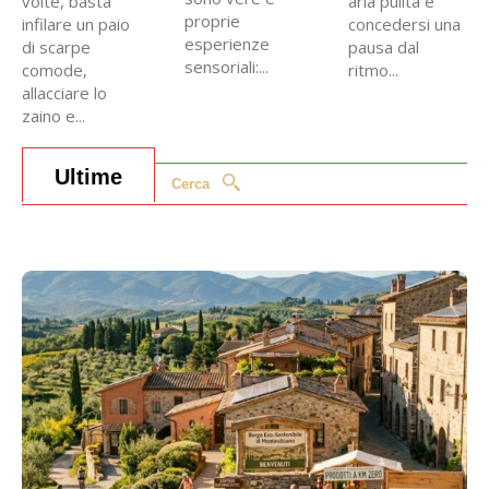
volte, basta
aria pulita e
proprie
infilare un paio
concedersi una
esperienze
di scarpe
pausa dal
sensoriali:...
comode,
ritmo...
allacciare lo
zaino e...
Ultime
Cerca