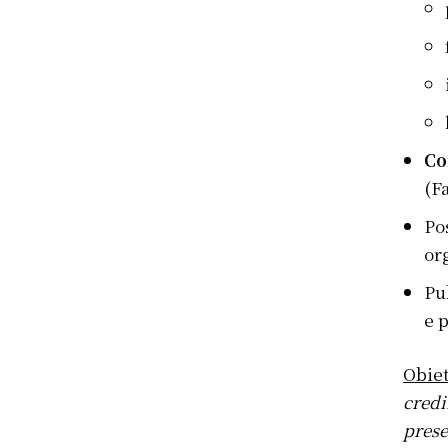
Co
(F
Po
or
Pu
e 
Obiet
credi
prese