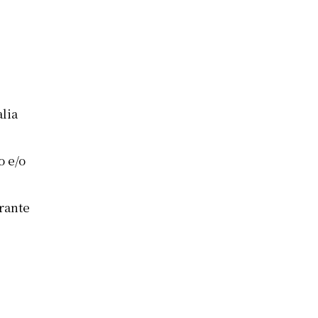
alia
o e/o
rante