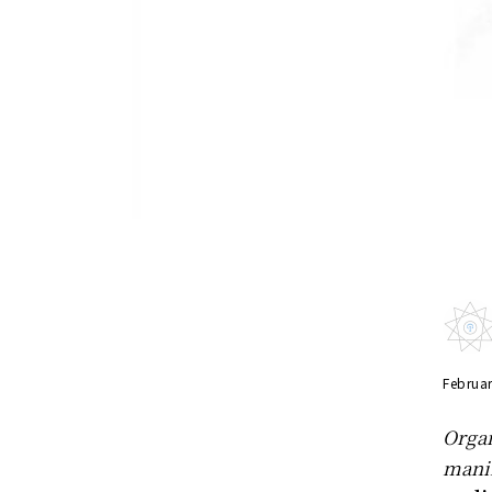
Februar
Organ
manif