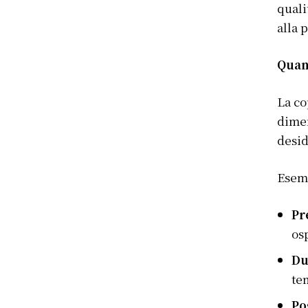
quali
alla 
Quan
La c
dimen
desid
Esemp
Pr
osp
Du
te
Po