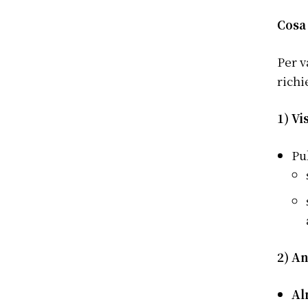
Cosa
Per v
richi
1) Vi
Pu
2) An
Al