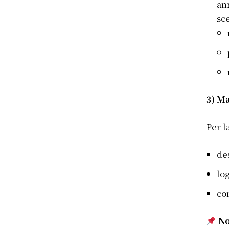
an
sce
3) Ma
Per l
de
lo
co
No