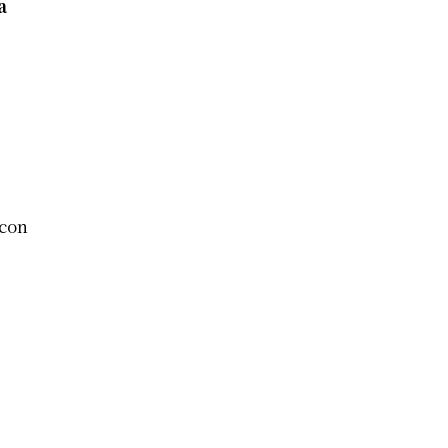
a
 con