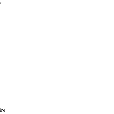
a
ire