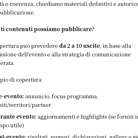
tà e coerenza, chiediamo materiali definitivi e autorizz
pubblicazione.
ti contenuti possiamo pubblicare?
opertura può prevedere
da 2 a 10 uscite
, in base alla
sione dell’evento e alla strategia di comunicazione
erata.
io di copertura:
e-evento:
annuncio, focus programma,
iti/territori/partner
rante evento:
aggiornamenti e highlights (se forniti i
mpo utile)
st-evento:
risultati, numeri, dichiarazioni, gallery e s