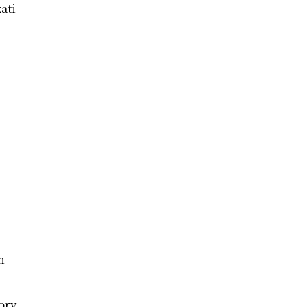
ati
n
tory