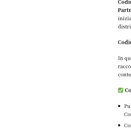
Codi
Part
inizi
distr
Codi
In qu
racco
conte
Co
Pu
Co
Co