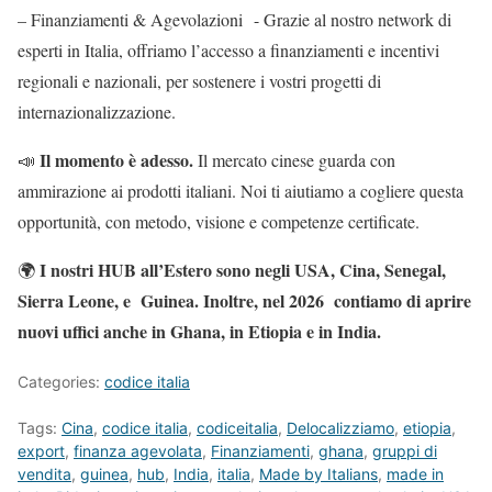
–
Finanziamenti & Agevolazioni
- Grazie al nostro network di
esperti in Italia, offriamo l’accesso a finanziamenti e incentivi
regionali e nazionali, per sostenere i vostri progetti di
internazionalizzazione.
Il momento è adesso.
📣
Il mercato cinese guarda con
ammirazione ai prodotti italiani. Noi ti aiutiamo a cogliere questa
opportunità, con metodo, visione e competenze certificate.
I nostri HUB all’Estero sono negli USA, Cina, Senegal,
🌍
Sierra Leone, e Guinea. Inoltre, nel 2026 contiamo di aprire
nuovi uffici anche in Ghana, in Etiopia e in India.
Categories:
codice italia
Tags:
Cina
,
codice italia
,
codiceitalia
,
Delocalizziamo
,
etiopia
,
export
,
finanza agevolata
,
Finanziamenti
,
ghana
,
gruppi di
vendita
,
guinea
,
hub
,
India
,
italia
,
Made by Italians
,
made in