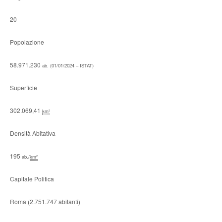
20
Popolazione
58.971.230
ab.
(01/01/2024 – ISTAT)
Superficie
302.069,41
km²
Densità Abitativa
195
ab./
km²
Capitale Politica
Roma (2.751.747 abitanti)