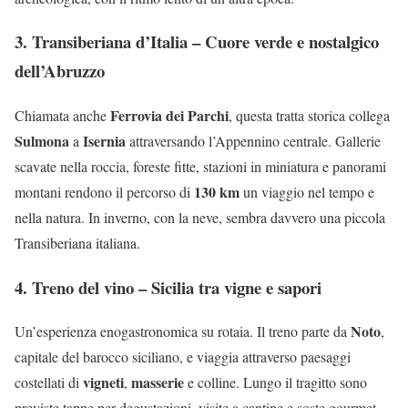
3. Transiberiana d’Italia – Cuore verde e nostalgico
dell’Abruzzo
Ferrovia dei Parchi
Chiamata anche
, questa tratta storica collega
Sulmona
Isernia
a
attraversando l’Appennino centrale. Gallerie
scavate nella roccia, foreste fitte, stazioni in miniatura e panorami
130 km
montani rendono il percorso di
un viaggio nel tempo e
nella natura. In inverno, con la neve, sembra davvero una piccola
Transiberiana italiana.
4. Treno del vino – Sicilia tra vigne e sapori
Noto
Un’esperienza enogastronomica su rotaia. Il treno parte da
,
capitale del barocco siciliano, e viaggia attraverso paesaggi
vigneti
masserie
costellati di
,
e colline. Lungo il tragitto sono
previste tappe per degustazioni, visite a cantine e soste gourmet.