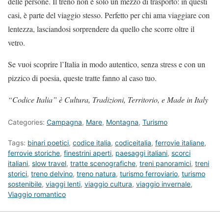
delle persone. Il treno non è solo un mezzo di trasporto: in questi
casi, è parte del viaggio stesso. Perfetto per chi ama viaggiare con
lentezza, lasciandosi sorprendere da quello che scorre oltre il
vetro.
Se vuoi scoprire l’Italia in modo autentico, senza stress e con un
pizzico di poesia, queste tratte fanno al caso tuo.
“Codice Italia” è Cultura, Tradizioni, Territorio, e Made in Italy
Categories:
Campagna
,
Mare
,
Montagna
,
Turismo
Tags:
binari poetici
,
codice italia
,
codiceitalia
,
ferrovie italiane
,
ferrovie storiche
,
finestrini aperti
,
paesaggi italiani
,
scorci
italiani
,
slow travel
,
tratte scenografiche
,
treni panoramici
,
treni
storici
,
treno delvino
,
treno natura
,
turismo ferroviario
,
turismo
sostenibile
,
viaggi lenti
,
viaggio cultura
,
viaggio invernale
,
Viaggio romantico