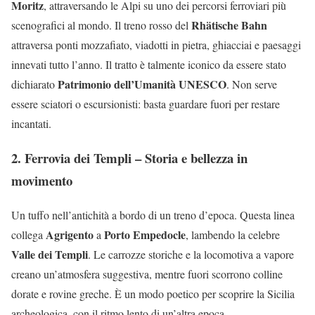
Moritz
, attraversando le Alpi su uno dei percorsi ferroviari più
Rhätische Bahn
scenografici al mondo. Il treno rosso del
attraversa ponti mozzafiato, viadotti in pietra, ghiacciai e paesaggi
innevati tutto l’anno. Il tratto è talmente iconico da essere stato
Patrimonio dell’Umanità UNESCO
dichiarato
. Non serve
essere sciatori o escursionisti: basta guardare fuori per restare
incantati.
2. Ferrovia dei Templi – Storia e bellezza in
movimento
Un tuffo nell’antichità a bordo di un treno d’epoca. Questa linea
Agrigento
Porto Empedocle
collega
a
, lambendo la celebre
Valle dei Templi
. Le carrozze storiche e la locomotiva a vapore
creano un’atmosfera suggestiva, mentre fuori scorrono colline
dorate e rovine greche. È un modo poetico per scoprire la Sicilia
archeologica, con il ritmo lento di un’altra epoca.