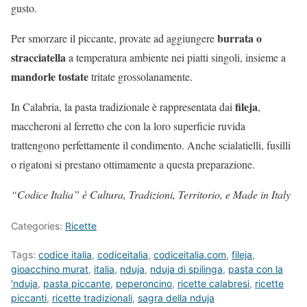
gusto.
burrata o
Per smorzare il piccante, provate ad aggiungere
stracciatella
a temperatura ambiente nei piatti singoli, insieme a
mandorle tostate
tritate grossolanamente.
fileja
In Calabria, la pasta tradizionale è rappresentata dai
,
maccheroni al ferretto che con la loro superficie ruvida
trattengono perfettamente il condimento. Anche scialatielli, fusilli
o rigatoni si prestano ottimamente a questa preparazione.
“Codice Italia” è Cultura, Tradizioni, Territorio, e Made in Italy
Categories:
Ricette
Tags:
codice italia
,
codiceitalia
,
codiceitalia.com
,
fileja
,
gioacchino murat
,
italia
,
nduja
,
nduja di spilinga
,
pasta con la
'nduja
,
pasta piccante
,
peperoncino
,
ricette calabresi
,
ricette
piccanti
,
ricette tradizionali
,
sagra della nduja