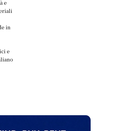
à e
eriali
de in
ici e
aliano