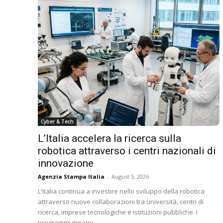
Cyber & Tech
L’Italia accelera la ricerca sulla
robotica attraverso i centri nazionali di
innovazione
Agenzia Stampa Italia
-
August 5, 2026
L'Italia continua a investire nello sviluppo della robotica
attraverso nuove collaborazioni tra università, centri di
ricerca, imprese tecnologiche e istituzioni pubbliche. I
programmi mirano...