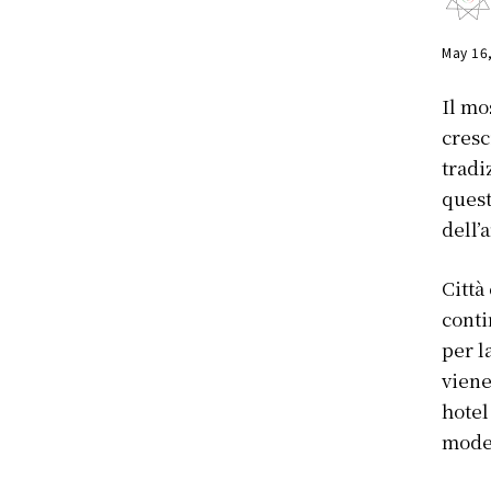
May 16
Il mo
cresc
tradi
quest
dell’
Città
conti
per l
viene
hotel
mode