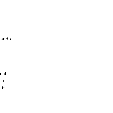
rtando
nali
ano
 in