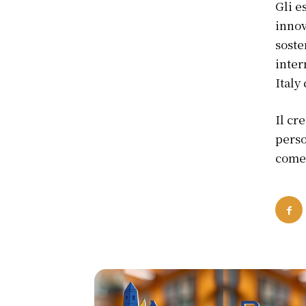
Gli e
innov
soste
inter
Italy
Il cr
perso
come 