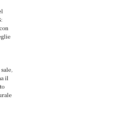
el
:
 con
eglie
 sale,
a il
to
urale