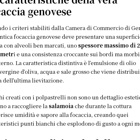
caccia genovese
do i criteri stabiliti dalla Camera di Commercio di Ge
entica focaccia genovese deve presentare una superfici
a con alveoli ben marcati, uno
spessore massimo di 
imetr
i e una consistenza croccante sui bordi ma morb
nterno. La caratteristica distintiva è l’emulsione di olio
vergine d’oliva, acqua e sale grosso che viene distribui
 dell’ultima lievitazione.
hi creati con i polpastrelli non sono un dettaglio esteti
no a raccogliere la
salamoia
che durante la cottura
risce umidità e sapore alla focaccia, creando quei
teristici punti bianchi che esplodono di gusto a ogni m