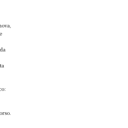
nova,
e
2
ida
ta
co:
orso.