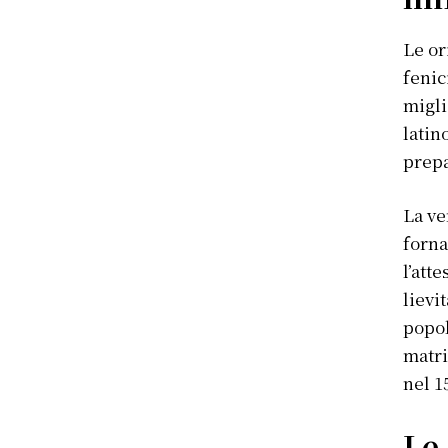
Le or
fenic
migli
latin
prepa
La v
forna
l’att
lievi
popol
matri
nel 1
Le 