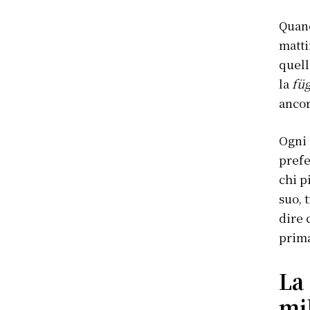
Quand
matti
quell
la
fü
ancor
Ogni 
prefe
chi p
suo, 
dire 
prima
La 
mi