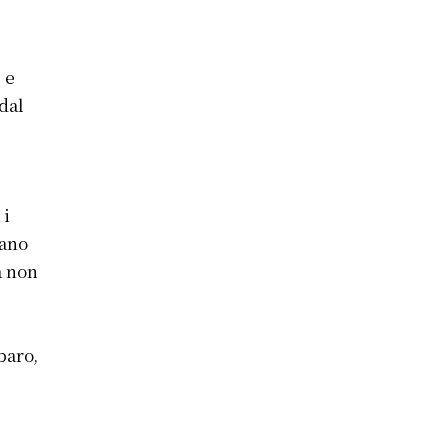
 e
dal
 i
vano
a non
baro,