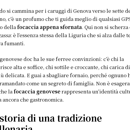
o si cammina per i caruggi di Genova verso le sette d
no, c’è un profumo che ti guida meglio di qualsiasi GPS
o della
focaccia appena sfornata
. Qui non si scherza
gassa
: è l’essenza stessa della Liguria che si alza dalle t
a fumanti.
genovese doc ha le sue ferree convinzioni: c’è chi la
risce alta e soffice, chi sottile e croccante, chi carica di
iù delicata. E guai a sbagliare fornaio, perché ognuno h
tramandato come un segreto di famiglia. Non è esagera
che la
focaccia genovese
rappresenta un’identità cult
 ancora che gastronomica.
storia di una tradizione
llenaria