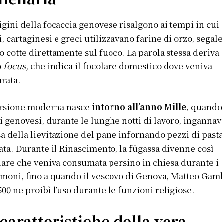
igini della focaccia genovese risalgono ai tempi in cui
i, cartaginesi e greci utilizzavano farine di orzo, segale
o cotte direttamente sul fuoco. La parola stessa deriva 
o
focus
, che indica il focolare domestico dove veniva
rata.
ersione moderna nasce
intorno all’anno Mille
, quando
i genovesi, durante le lunghe notti di lavoro, inganna
esa della lievitazione del pane infornando pezzi di past
tata. Durante il Rinascimento, la fügassa divenne così
are che veniva consumata persino in chiesa durante i
moni, fino a quando il vescovo di Genova, Matteo Gam
500 ne proibì l’uso durante le funzioni religiose.
caratteristiche della vera