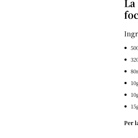
La 
fo
Ingr
50
32
80
10g
10g
15
Per l