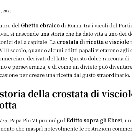
3, 2025
uore del
Ghetto ebraico
di Roma, tra i vicoli del Porti
avia, si nasconde una storia che ha dato vita a uno dei d
conici della capitale. La
crostata di ricotta e visciole
VIII secolo, quando alcuni editti papali vietarono agli 
mmerciare derivati del latte. Questo dolce racconta di
no e perseveranza, e di come un divieto può diventar
casione per creare una ricetta dal gusto straordinario.
storia della crostata di visciol
otta
775, Papa Pio VI promulgò l’
Editto sopra gli Ebrei
, un
ento che inasprì notevolmente le restrizioni commer