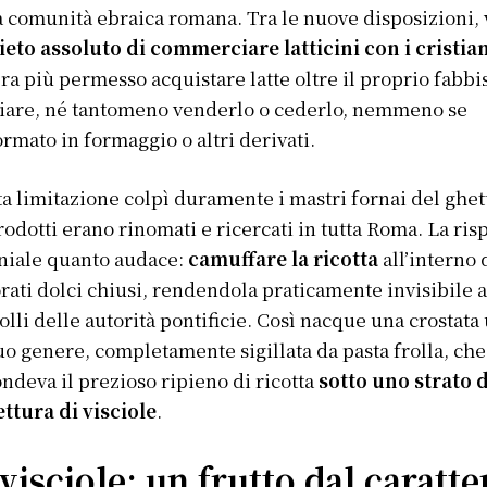
a comunità ebraica romana. Tra le nuove disposizioni, 
ieto assoluto di commerciare latticini con i cristia
ra più permesso acquistare latte oltre il proprio fabb
iare, né tantomeno venderlo o cederlo, nemmeno se
ormato in formaggio o altri derivati.
a limitazione colpì duramente i mastri fornai del ghett
rodotti erano rinomati e ricercati in tutta Roma. La ris
niale quanto audace:
camuffare la ricotta
all’interno 
rati dolci chiusi, rendendola praticamente invisibile a
olli delle autorità pontificie. Così nacque una crostata
uo genere, completamente sigillata da pasta frolla, che
ndeva il prezioso ripieno di ricotta
sotto uno strato d
ttura di visciole
.
visciole: un frutto dal caratte