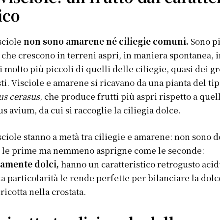
ico
sciole
non sono amarene né ciliegie comuni.
Sono pi
i che crescono in terreni aspri, in maniera spontanea, 
i molto più piccoli di quelli delle ciliegie, quasi dei gr
ti. Visciole e amarene si ricavano da una pianta del ti
us cerasus
, che produce frutti più aspri rispetto a quel
s avium, da cui si raccoglie la ciliegia dolce.
sciole stanno a metà tra ciliegie e amarene: non sono d
 le prime ma nemmeno asprigne come le seconde:
amente dolci,
hanno un caratteristico retrogusto acid
a particolarità le rende perfette per bilanciare la dol
 ricotta nella crostata.