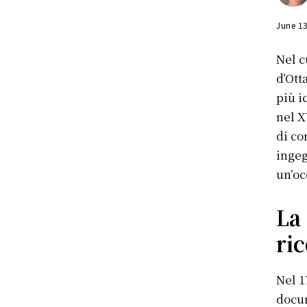
June 1
Nel c
d’Ott
più i
nel X
di co
ingeg
un’oc
La 
ric
Nel 1
docum