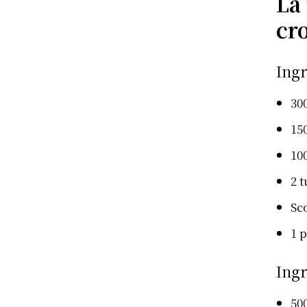
La 
cr
Ingr
300
15
10
2 t
Sc
1 p
Ingr
500