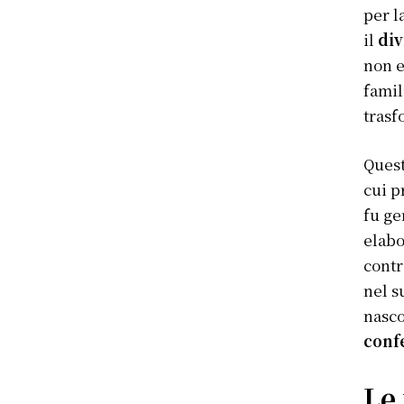
per l
il
div
non e
famil
trasf
Quest
cui p
fu ge
elabo
contr
nel s
nasco
confe
Le 