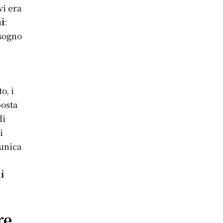
vi era
ni
:
isogno
o, i
posta
di
i
 unica
i
re