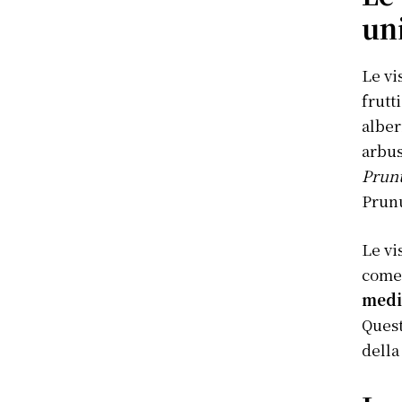
un
Le vi
frutt
alber
arbus
Prun
Prunu
Le vi
come
medi
Quest
della