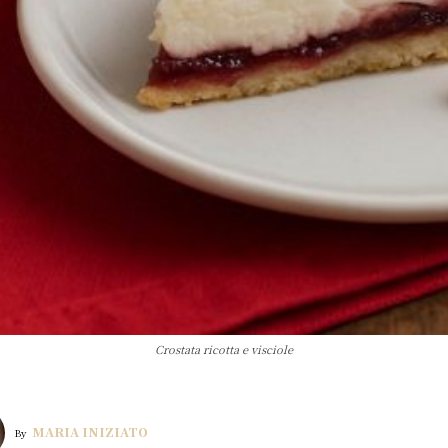
Crostata ricotta e visciole
MARIA INIZIATO
By