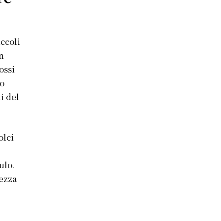
ccoli
in
ossi
po
li del
olci
ulo.
cezza