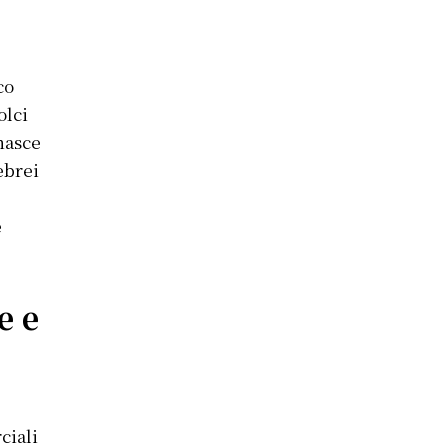
co
olci
nasce
ebrei
e
e e
ciali