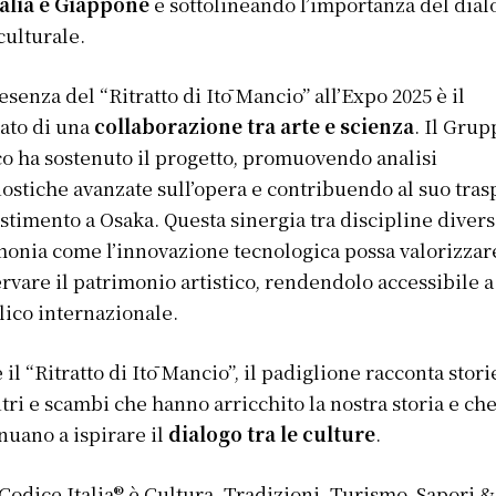
talia e Giappone
e sottolineando l’importanza del dial
culturale.
esenza del “Ritratto di Itō Mancio” all’Expo 2025 è il
tato di una
collaborazione tra arte e scienza
. Il Grup
o ha sostenuto il progetto, promuovendo analisi
ostiche avanzate sull’opera e contribuendo al suo tras
estimento a Osaka.
Questa sinergia tra discipline diver
monia come l’innovazione tecnologica possa valorizzar
rvare il patrimonio artistico, rendendolo accessibile a
ico internazionale.​
il “Ritratto di Itō Mancio”, il padiglione racconta stori
tri e scambi che hanno arricchito la nostra storia e ch
nuano a ispirare il
dialogo tra le culture
.​
Codice Italia® è Cultura, Tradizioni, Turismo, Sapori &