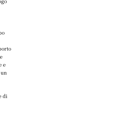
ogo
po
porto
se
e e
 un
e di
e