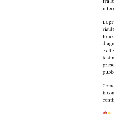
tra I
inter
La pr
risul
Bracc
diagn
e all
testi
prese
pubbl
Come 
incon
conti