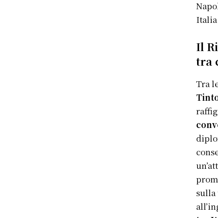
Napol
Italia
Il R
tra 
Tra l
Tint
raffi
conve
diplo
conse
un’at
promo
sulla 
all’i