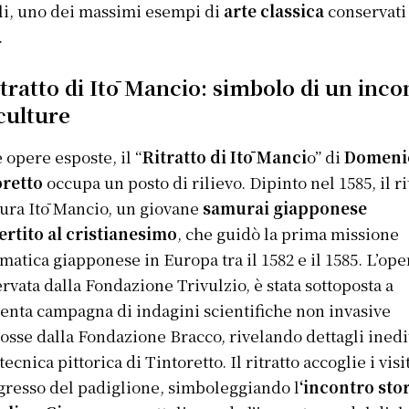
i, uno dei massimi esempi di
arte classica
conservati
.
itratto di Itō Mancio: simbolo di un inco
culture
e opere esposte, il “
Ritratto di Itō Manci
o” di
Domeni
oretto
occupa un posto di rilievo. Dipinto nel 1585, il ri
gura Itō Mancio, un giovane
samurai giapponese
rtito al cristianesimo
, che guidò la prima missione
matica giapponese in Europa tra il 1582 e il 1585.
L’ope
rvata dalla Fondazione Trivulzio, è stata sottoposta a
tenta campagna di indagini scientifiche non invasive
sse dalla Fondazione Bracco, rivelando dettagli inedi
tecnica pittorica di Tintoretto. Il ritratto accoglie i visi
ngresso del padiglione, simboleggiando l
‘incontro sto