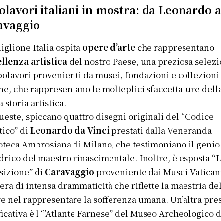
olavori italiani in mostra: da Leonardo 
avaggio
diglione Italia ospita
opere d’arte
che rappresentano
llenza artistica
del nostro Paese, una preziosa selez
polavori provenienti da musei, fondazioni e collezioni
ane, che rappresentano le molteplici sfaccettature dell
 storia artistica.
ueste, spiccano quattro disegni originali del “Codice
tico” di
Leonardo da Vinci
prestati dalla Veneranda
oteca Ambrosiana di Milano, che testimoniano il genio
drico del maestro rinascimentale. Inoltre, è esposta “
izione” di
Caravaggio
proveniente dai Musei Vatican
era di intensa drammaticità che riflette la maestria de
re nel rappresentare la sofferenza umana. Un’altra pre
ficativa è l ‘”Atlante Farnese” del Museo Archeologico d