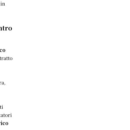
 in
ntro
co
tratto
ra,
ti
tatori
rico