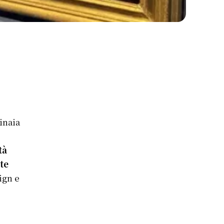
inaia
tà
rte
ign e