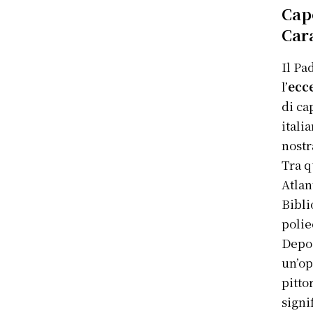
Cap
Car
Il Pa
l’
ecce
di ca
itali
nostra
Tra q
Atlan
Bibli
polie
Depos
un’op
pitto
signi