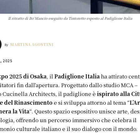
Il ritratto di Itō Mancio eseguito da Tintoretto esposto al Padiglione Italia
MARTINA AGOSTINI
By
9, 2025
xpo 2025 di Osaka
, il
Padiglione Italia
ha attirato cent
sitatori fin dall’apertura. Progettato dallo studio MCA –
 Cucinella Architects, il padiglione è
ispirato alla Cit
le del Rinascimento
e si sviluppa attorno al tema “
L’A
era la Vita
“. Questo spazio espositivo unisce arte, des
logia, offrendo un percorso immersivo che celebra il
monio culturale italiano e il suo dialogo con il mondo. ​