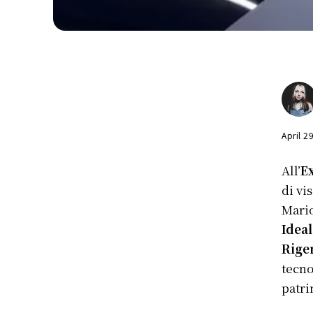
April 2
All’
E
di vi
Mario
Idea
Rigen
tecno
patri