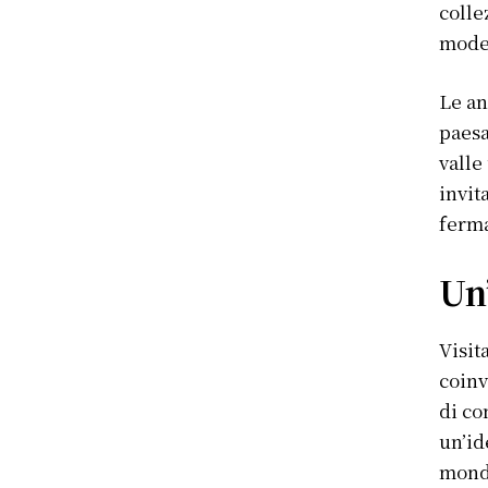
colle
mode
Le a
paesa
valle
invit
ferma
Un
Visit
coinv
di co
un’id
mondo