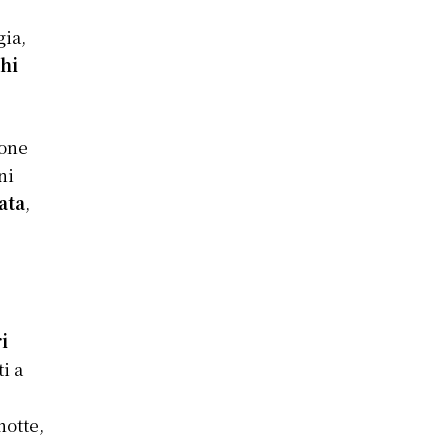
gia,
hi
ione
ni
ata
,
i
i a
notte,