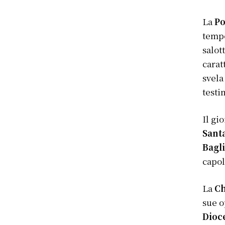
La
Po
temp
salot
carat
svela
testi
Il gi
Sant
Bagl
capol
La
Ch
sue o
Dioc