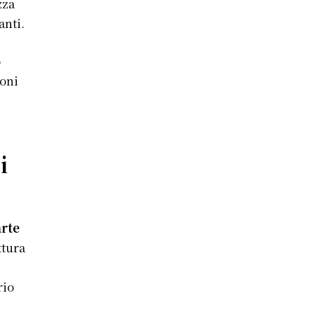
zza
anti.
o
coni
e
i
arte
ttura
rio