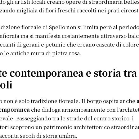
o gli artisti locali creano opere di straordinaria belle
zzando migliaia di fiori freschi raccolti nei prati circost
adizione floreale di Spello non si limita però al period
Infiorata ma si manifesta costantemente attraverso bal
ccanti di gerani e petunie che creano cascate di color
o le antiche mura di pietra rosa.
te contemporanea e storia tra 
oli
o non è solo tradizione floreale. Il borgo ospita anche
emporanea
che dialoga armoniosamente con l’archite
vale. Passeggiando tra le strade del centro storico, i
atori scoprono un patrimonio architettonico straordina
acconta secoli di storia umbra.