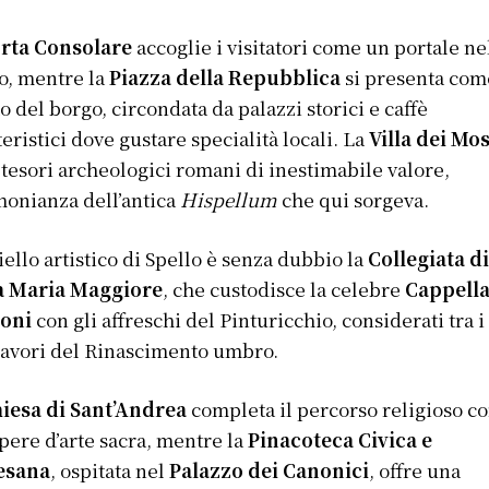
rta Consolare
accoglie i visitatori come un portale ne
o, mentre la
Piazza della Repubblica
si presenta come
to del borgo, circondata da palazzi storici e caffè
teristici dove gustare specialità locali. La
Villa dei Mos
 tesori archeologici romani di inestimabile valore,
monianza dell’antica
Hispellum
che qui sorgeva.
oiello artistico di Spello è senza dubbio la
Collegiata d
a Maria Maggiore
, che custodisce la celebre
Cappell
ioni
con gli affreschi del Pinturicchio, considerati tra i
avori del Rinascimento umbro.
iesa di Sant’Andrea
completa il percorso religioso co
pere d’arte sacra, mentre la
Pinacoteca Civica e
esana
, ospitata nel
Palazzo dei Canonici
, offre una