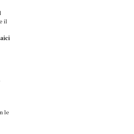
l
 il
aici
i
a
n le