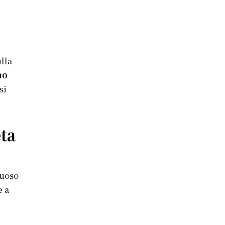
lla
no
si
ta
tuoso
e a