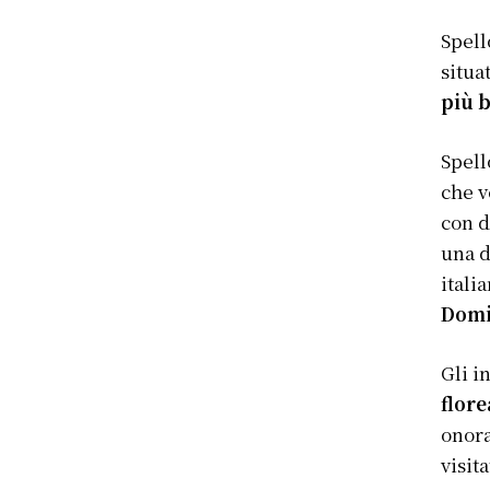
Spell
situa
più b
Spell
che v
con d
una d
itali
Domi
Gli i
flore
onora
visit