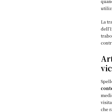
quand
utili
La tr
dell’
trabo
contr
Ar
vic
Spell
cont
medie
visit
che r