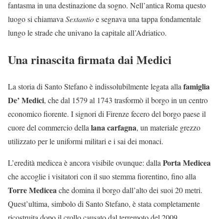
fantasma in una destinazione da sogno. Nell’antica Roma questo
luogo si chiamava
Sextantio
e segnava una tappa fondamentale
lungo le strade che univano la capitale all’Adriatico.
Una rinascita firmata dai Medici
famiglia
La storia di Santo Stefano è indissolubilmente legata alla
De’ Medici
, che dal 1579 al 1743 trasformò il borgo in un centro
economico fiorente. I signori di Firenze fecero del borgo paese il
lana carfagna
cuore del commercio della
, un materiale grezzo
utilizzato per le uniformi militari e i sai dei monaci.
Porta Medicea
L’eredità medicea è ancora visibile ovunque: dalla
che accoglie i visitatori con il suo stemma fiorentino, fino alla
Torre Medicea
che domina il borgo dall’alto dei suoi 20 metri.
Quest’ultima, simbolo di Santo Stefano, è stata completamente
ricostruita dopo il crollo causato dal terremoto del 2009.