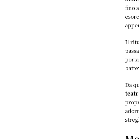
fino 
esorc
appen
Il ri
passa
porta
batte
Da qu
teatr
propr
adorn
streg