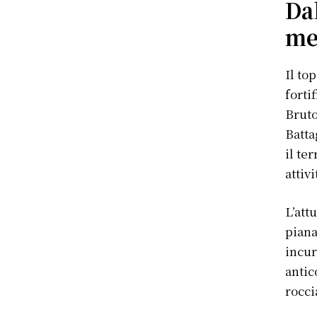
Da
me
Il t
forti
Bruto
Batta
il te
attiv
L’att
piana
incur
antic
rocci