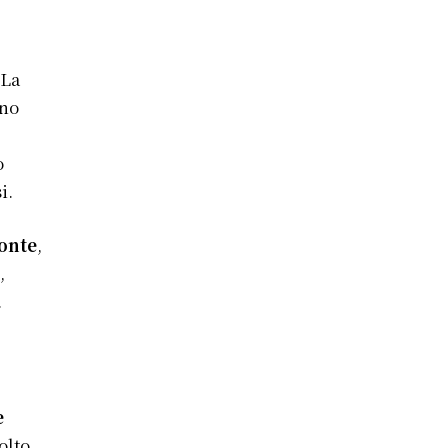
 La
nno
o
i.
Monte
,
,
.
e
olto