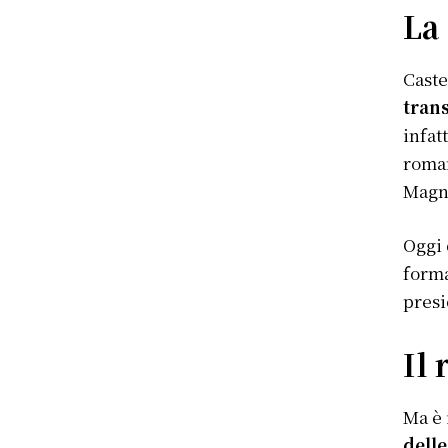
La 
Caste
tran
infat
roman
Magno
Oggi 
forma
presi
Il 
Ma è 
dell