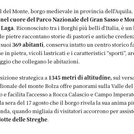
l del Monte, borgo medievale in provincia dell’Aquila, 
a
nel cuore del Parco Nazionale del Gran Sasso e Mo
a Laga
. Riconosciuto tra i Borghi più belli d’Italia, è un
le pietre raccontano storie di pastori e antiche creden
 suoi
369 abitanti
, conserva intatto un centro storico f
e in pietra, vicoli lastricati e i caratteristici “sporti”, ar
ggio che collegano le abitazioni.
sizione strategica a
1345 metri di altitudine,
sul vers
ionale del monte Bolza offre panorami sulla Valle del
o e facilita l’accesso a Rocca Calascio e Campo Imperat
la sera del 17 agosto che il borgo rivela la sua anima pi
nda, quando migliaia di visitatori accorrono per assis
otte delle Streghe
.