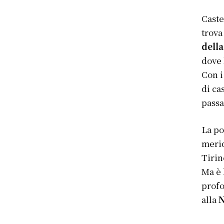
Caste
trov
dell
dove 
Con i
di cas
passa
La po
merid
Tirin
Ma è 
profo
alla
N