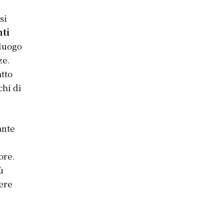
si
nti
 luogo
ze.
atto
chi di
ante
ore.
ù
tere