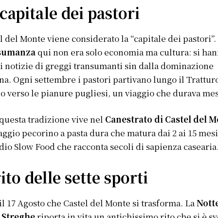
capitale dei pastori
l del Monte viene considerato la “capitale dei pastori”.
sumanza
qui non era solo economia ma cultura: si ha
ti notizie di greggi transumanti sin dalla dominazione
a. Ogni settembre i pastori partivano lungo il Trattur
 verso le pianure pugliesi, un viaggio che durava mes
questa tradizione vive nel
Canestrato di Castel del 
ggio pecorino a pasta dura che matura dai 2 ai 15 mesi
dio Slow Food che racconta secoli di sapienza casearia
rito delle sette sporti
il 17 Agosto che Castel del Monte si trasforma. La
Nott
e Streghe
riporta in vita un antichissimo rito che si è sv