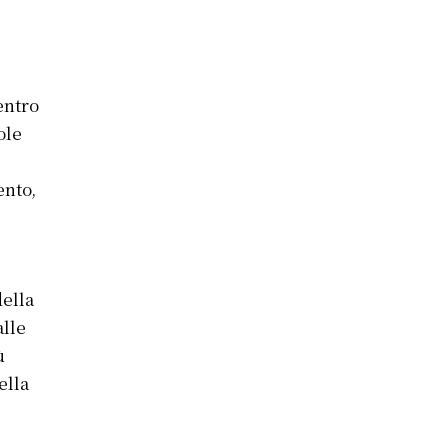
entro
ole
ento,
della
alle
ù
ella