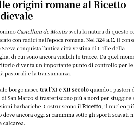
lle origini romane al Ricetto
dievale
oponimo
Castellum de Montis
svela la natura di questo c
ficato con radici nell’epoca romana. Nel
324 a.C.
il cons
 Sceva conquista l’antica città vestina di Colle della
glia, di cui sono ancora visibili le tracce. Da quel mom
rritorio diventa un importante punto di controllo per le
ità pastorali e la transumanza.
uale borgo nasce
tra l’XI e XII secolo
quando i pastori 
 di San Marco si trasferiscono più a nord per sfuggire 
sioni barbariche. Costruiscono il
Ricetto
, il nucleo pi
o dove ancora oggi si cammina sotto gli sporti scavati n
a calcarea.