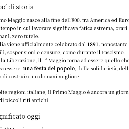
o’ di storia
imo Maggio nasce alla fine dell’800, tra America ed Eur
 tempo in cui lavorare significava fatica estrema, orari
ani, zero tutele.
alia viene ufficialmente celebrato dal
1891
, nonostante
cili, sospensioni e censure, come durante il Fascismo.
la Liberazione, il 1° Maggio torna ad essere quello ch
a essere:
una festa del popolo
, della solidarietà, dell
a di costruire un domani migliore.
lte regioni italiane, il Primo Maggio è ancora un gior
di piccoli riti antichi:
ignificato oggi