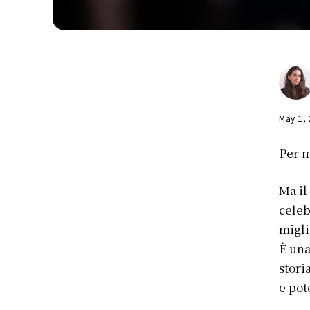
May 1,
Per m
Ma i
celeb
migli
È una
stori
e pot