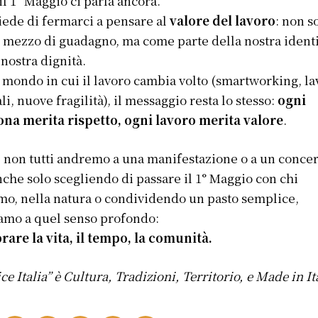
il 1° Maggio ci parla ancora.
iede di fermarci a pensare al
valore del lavoro
: non s
mezzo di guadagno, ma come parte della nostra identi
 nostra dignità.
 mondo in cui il lavoro cambia volto (smartworking, la
ali, nuove fragilità), il messaggio resta lo stesso:
ogni
na merita rispetto, ogni lavoro merita valore
.
 non tutti andremo a una manifestazione o a un concer
che solo scegliendo di passare il 1° Maggio con chi
o, nella natura o condividendo un pasto semplice,
amo a quel senso profondo:
rare la vita, il tempo, la comunità.
ce Italia” è Cultura, Tradizioni, Territorio, e Made in It