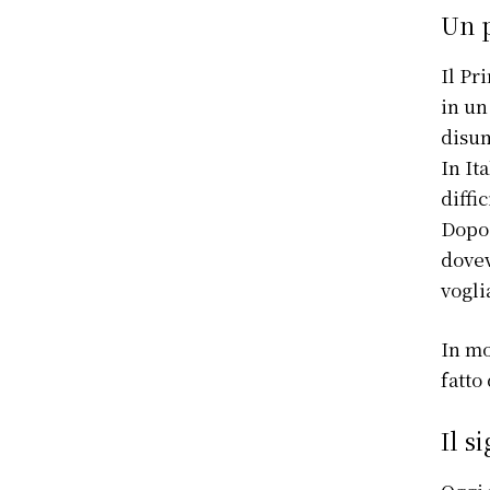
Un p
Il Pr
in un
disum
In It
diffi
Dopo 
dovev
vogli
In mo
fatto 
Il s