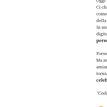
Oggi 
Ci ch
come 
della
In un
digit
perso
Forse
Ma an
amiam
torni
celeb
“Codi