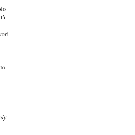
olo
tà,
vori
to.
aly