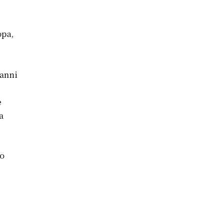
opa,
 anni
e
a
no