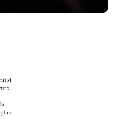
cui si
uturo
la
mplice