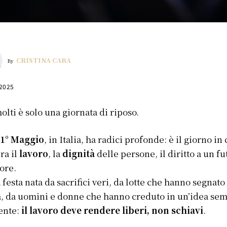
CRISTINA CARA
By
 2025
olti è solo una giornata di riposo.
l
1° Maggio
, in Italia, ha radici profonde: è il giorno in 
ra il
lavoro
, la
dignità
delle persone, il diritto a un f
ore.
 festa nata da sacrifici veri, da lotte che hanno segnato 
a, da uomini e donne che hanno creduto in un’idea se
ente:
il lavoro deve rendere liberi, non schiavi
.