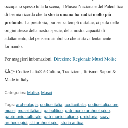
occupano spesso tutta la scena, il Museo Nazionale del Paleolitico
la storia umana ha radici molto più
di Isernia ricorda che
profonde
. La preistoria, pur senza templi o statue, ci parla delle
origini stesse della nostra specie, della nostra capacità di
adattamento, del pensiero simbolico che si stava lentamente
formando.
Per maggiori informazioni:
Direzione Regionale Musei Mol
i
se
💥👉 Codice Italia® è Cultura, Tradizioni, Turismo, Sapori &
Made in Italy.
Categories:
Molise
,
Musei
Tags:
archeologia
,
codice italia
,
codiceitalia
,
codiceitalia.com
,
musei
,
musei italiani
,
paleolitico
,
patrimonio archeologico
,
patrimonio culturale
,
patrimonio italiano
,
preistoria
,
scavi
archeologici
,
siti archeologici
,
storia antica