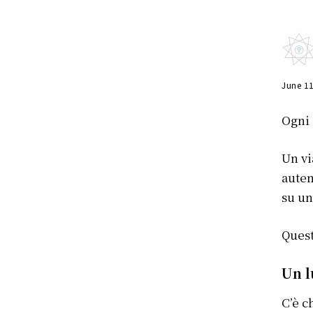
June 1
Ogni 
Un vi
auten
su un
Quest
Un l
C’è c