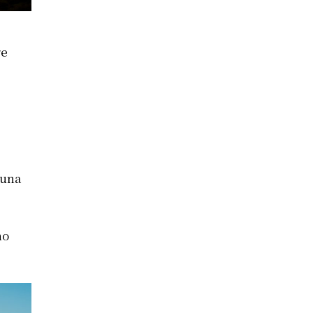
re
 una
no