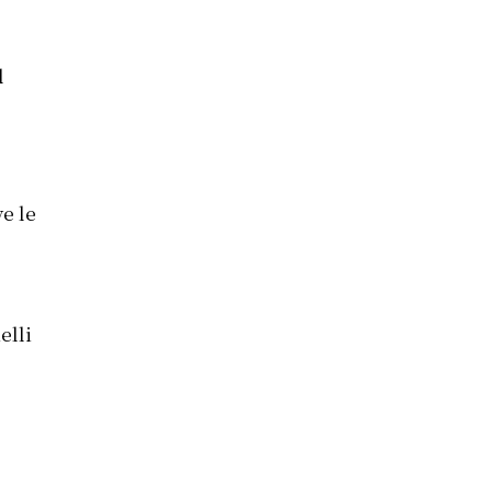
l
e le
elli