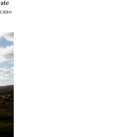
cate
rcano