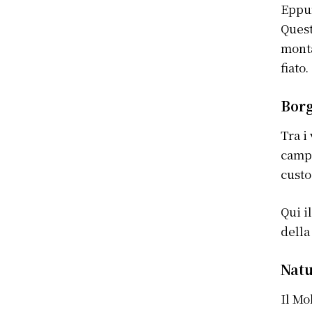
Eppur
Quest
monta
fiato.
Bor
Tra i
campa
custo
Qui i
della
Natu
Il Mo