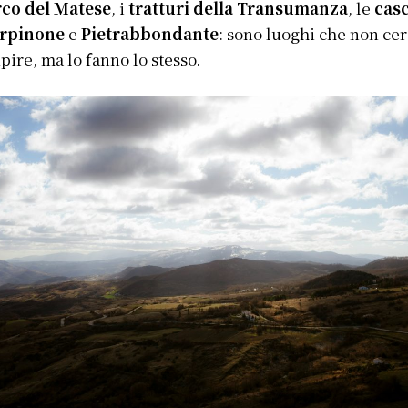
rco del Matese
, i
tratturi della Transumanza
, le
cas
arpinone
e
Pietrabbondante
: sono luoghi che non ce
upire, ma lo fanno lo stesso.