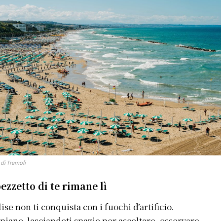
 di Tremoli
ezzetto di te rimane lì
lise non ti conquista con i fuochi d’artificio.
 piano, lasciandoti spazio per ascoltare, osservare,