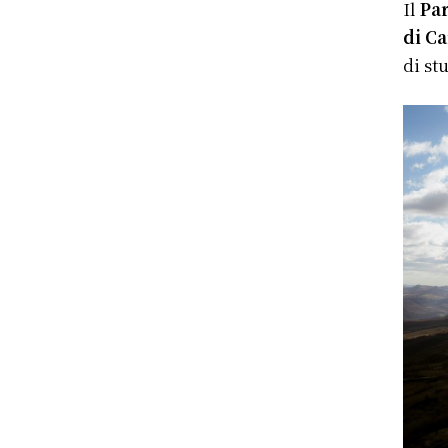
Il
Pa
di C
di st