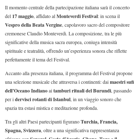
Il momento centrale della partecipazione italiana sarà il concerto
17 maggio
Monteverdi Festival
del
, affidato al
: in scena il
Vespro della Beata Vergine
, capolavoro sacro del compositore
cremonese Claudio Monteverdi. La composizione, tra le più
significative della musica sacra europea, coniuga intensità
spirituale e teatralità, offrendo un’esperienza sonora che riflette
perfettamente il tema del Festival.
Accanto alla presenza italiana, il programma del Festival propone
maestri sufi
una selezione musicale che attraversa i continenti: dai
dell’Oceano Indiano
tamburi rituali del Burundi
ai
, passando
dervisci rotanti di Istanbul
per i
, in un viaggio sonoro che
spazia tra estasi mistica e meditazione profonda.
Turchia, Francia,
Tra gli altri Paesi partecipanti figurano
Spagna, Svizzera
, oltre a una significativa rappresentanza
Senegal, Costa d’Avorio, Ghana, Togo e il
africana con