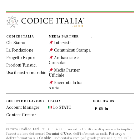
CODICE ITALIA
MEDIA PARTNER
.
Chi Siamo
Interviste
La Fondazione
Comunicati Stampa
Progetto Export
Ambasciate e
Consolati
Prodotti Turistici
Media Partner
Usa il nostro marchio
Ufficiale
Racconta la tua
storia
OFFERTE DI LAVORO
ITALIA
FOLLOW US
Account Manager
Lo STATO
Content Creator
© 2026
Codice Ltd
. Tutti i diritti riservati - L'utilizzo di questo sito implica
l'accettazione dei nostri
Termini d'Uso
, dell'Informativa sulla
Privacy
e
dell'Informativa sui
Cookie
. Codiceitalia.com può guadagnare una quota sulle