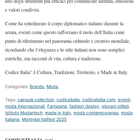
uno degli strumenti più efficaci per comunicare identità, emozioni
e valori condivisi.
Come ha sottolineato il corpo diplomatico italiano durante la
serata, eventi come questo rafforzano il ruolo dell’Italia come
punto di riferimento nel panorama culturale e creativo mondiale,
ricordando che l’eleganza e lo stile italiani non sono semplici
estetiche, ma racconti di vita, cultura e tradizione.
Codice Italia” è Cultura, Tradizioni, Territorio, e Made in Italy.
Categories:
Brands
,
Moda
Tags:
capsule collection
,
codiceitalia
,
codiceitalia.com
,
eventi
moda internazionali
,
Farnesina
,
fashion design
,
giovani stilisti
,
Istituto Modartech
,
made in italy
,
moda contemporanea
,
moda
italiana
,
Montréal Italfest 2025
CODICEITALIA.com