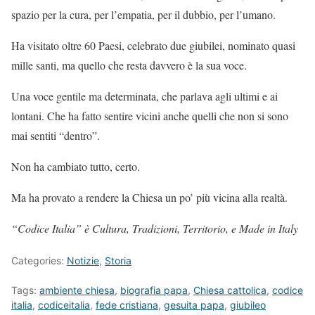
spazio per la cura, per l’empatia, per il dubbio, per l’umano.
Ha visitato oltre 60 Paesi, celebrato due giubilei, nominato quasi
mille santi, ma quello che resta davvero è la sua voce.
Una voce gentile ma determinata, che parlava agli ultimi e ai
lontani. Che ha fatto sentire vicini anche quelli che non si sono
mai sentiti “dentro”.
Non ha cambiato tutto, certo.
Ma ha provato a rendere la Chiesa un po’ più vicina alla realtà.
“Codice Italia” è Cultura, Tradizioni, Territorio, e Made in Italy
Categories:
Notizie
,
Storia
Tags:
ambiente chiesa
,
biografia papa
,
Chiesa cattolica
,
codice
italia
,
codiceitalia
,
fede cristiana
,
gesuita papa
,
giubileo