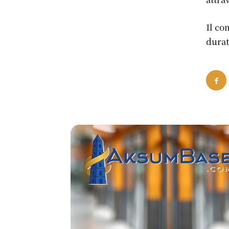
Il co
durat