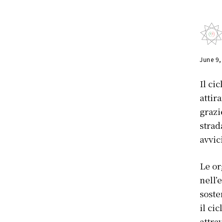
June 9
Il ci
attir
grazi
strad
avvic
Le or
nell’
soste
il ci
attra