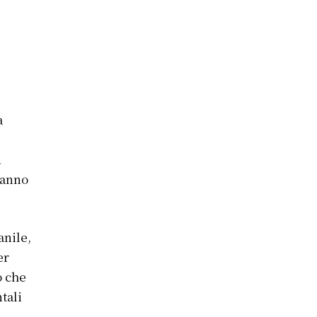
a
u
tanno
anile,
er
o che
tali