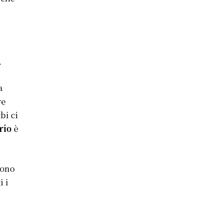
.
a
re
bi ci
rio
è
gono
i i