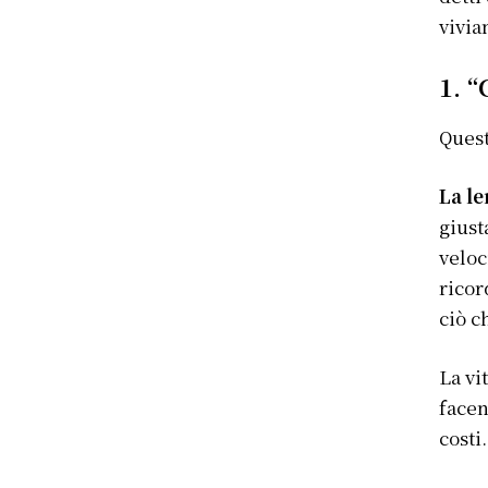
vivia
1. “
Quest
La le
giust
veloc
rico
ciò c
La vi
facen
costi.