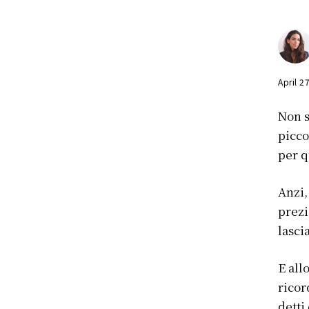
April 2
Non s
picco
per q
Anzi,
prezi
lasci
E all
ricor
detti