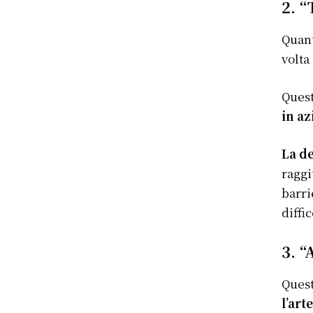
2. “
Quant
volta
Quest
in az
La d
raggi
barri
diffi
3. “
Quest
l’art