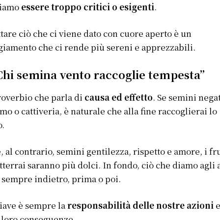
iamo
essere troppo critici o esigenti
.
tare ciò che ci viene dato con cuore aperto è un
giamento che ci rende più sereni e apprezzabili.
“Chi semina vento raccoglie tempesta”
overbio che parla di
causa ed effetto
. Se semini negat
mo o cattiveria, è naturale che alla fine raccoglierai lo
o.
, al contrario, semini gentilezza, rispetto e amore, i fru
tterrai saranno più dolci. In fondo, ciò che diamo agli a
 sempre indietro, prima o poi.
iave è sempre la
responsabilità delle nostre azioni
 loro conseguenze.