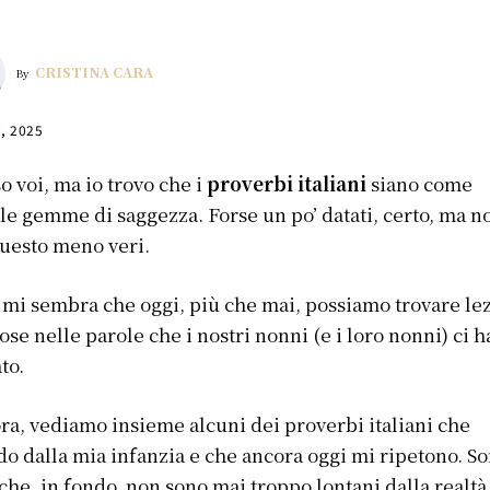
CRISTINA CARA
By
7, 2025
o voi, ma io trovo che i
proverbi italiani
siano come
le gemme di saggezza. Forse un po’ datati, certo, ma n
uesto meno veri.
 mi sembra che oggi, più che mai, possiamo trovare le
ose nelle parole che i nostri nonni (e i loro nonni) ci 
ato.
ora, vediamo insieme alcuni dei proverbi italiani che
do dalla mia infanzia e che ancora oggi mi ripetono. S
 che, in fondo, non sono mai troppo lontani dalla realtà