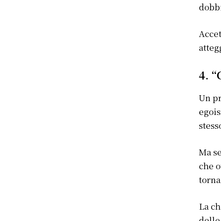
dobb
Accet
atteg
4. 
Un pr
egois
stess
Ma se
che o
torna
La ch
delle