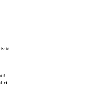
ività,
tti
ltri
e