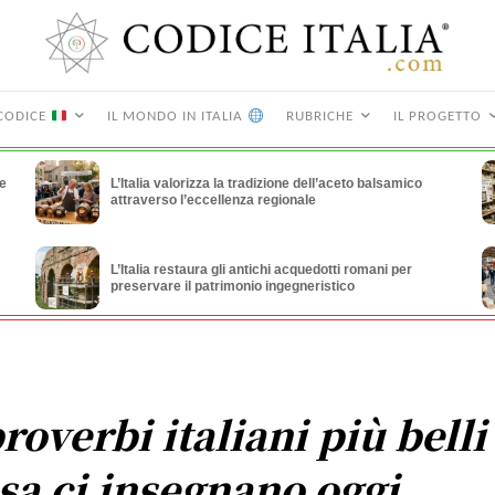
CODICE
IL MONDO IN ITALIA
RUBRICHE
IL PROGETTO
le
L’Italia valorizza la tradizione dell’aceto balsamico
attraverso l’eccellenza regionale
L’Italia restaura gli antichi acquedotti romani per
preservare il patrimonio ingegneristico
proverbi italiani più belli
sa ci insegnano oggi