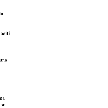
ta
ositi
 una
gna
non