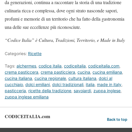
da generazioni, continua a raccontare la storia di una tradizione
culinaria ricca e complessa, dove ogni strato nasconde sapori,
profumi e memorie di un territorio che ha fatto della gastronomia
una delle sue eccellenze più riconosciute.
“Codice Italia” è Cultura, Tradizioni, Territorio, e Made in Italy
Categories:
Ricette
Tags:
alchermes
,
codice italia
,
codiceitalia
,
codiceitalia.com
,
crema pasticcera
,
crema pasticciera
,
cucina
,
cucina emiliana
,
cucina italiana
,
cucina regionale
,
cultura italiana
,
dolci al
cucchiaio
,
dolci emiliani
,
dolci tradizionali
,
italia
,
made in italy
,
pasticceria
,
ricette della tradizione
,
savoiardi
,
zuppa inglese
,
zuppa inglese emiliana
CODICEITALIA.com
Back to top