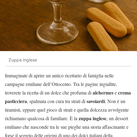
Zuppa inglese
Immaginate di aprire un antico ricettario di famiglia nelle
campagne emiliane dell’Ottocento. Tra le pagine ingiallite,
alchermes
crema
troverete la ricetta di un dolce che profuma di
e
pasticciera
savoiardi
, spalmata con cura tra strati di
. Non è un
tiramisù, eppure quel gioco di strati e quella dolcezza avvolgente
zuppa inglese
richiamano qualcosa di familiare. È la
, un dessert
emiliano che nasconde tra le sue pieghe una storia affascinante e
forse il segreto delle origini di uno dei dolci italiani della