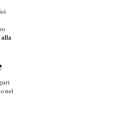
dei
a
no
 alla
e
guri
no nel