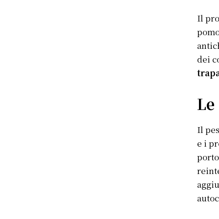
Il pr
pomod
antic
dei c
trap
Le 
Il pe
e i p
porto
reint
aggiu
auto