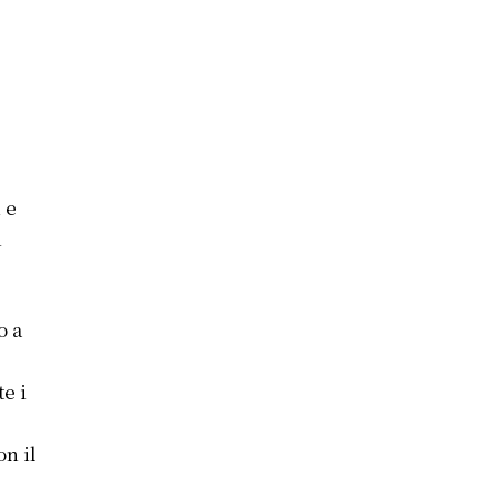
 e
n
o a
te i
n il