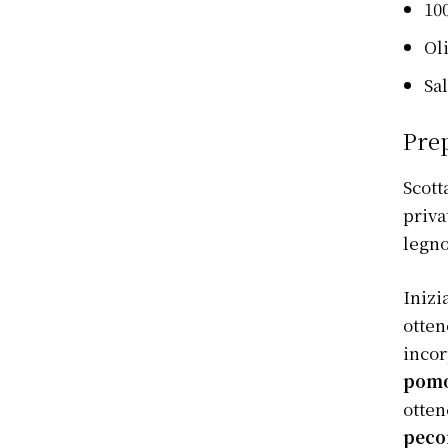
10
Ol
Sal
Pre
Scott
priva
legno
Inizi
otten
incor
pomo
otten
peco