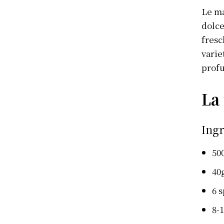
Le ma
dolce
fresc
varie
profu
La 
Ingr
50
40
6 
8-1