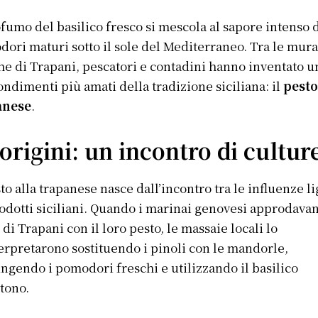
ofumo del basilico fresco si mescola al sapore intenso 
ori maturi sotto il sole del Mediterraneo. Tra le mur
he di Trapani, pescatori e contadini hanno inventato u
ondimenti più amati della tradizione siciliana: il
pesto
anese
.
origini: un incontro di cultur
sto alla trapanese nasce dall’incontro tra le influenze li
rodotti siciliani. Quando i marinai genovesi approdava
 di Trapani con il loro pesto, le massaie locali lo
erpretarono sostituendo i pinoli con le mandorle,
ngendo i pomodori freschi e utilizzando il basilico
ctono.