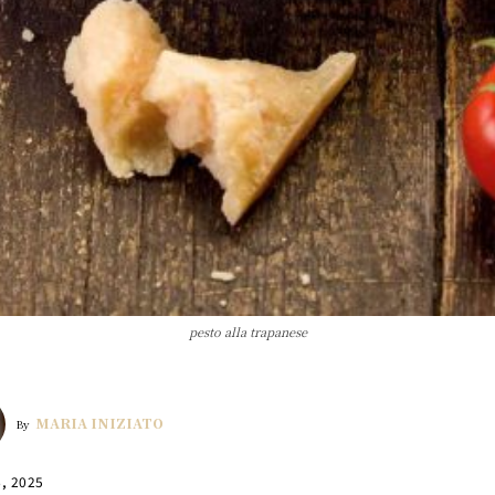
pesto alla trapanese
MARIA INIZIATO
By
6, 2025