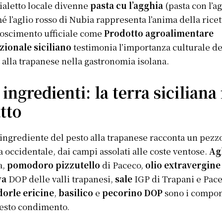
ialetto locale divenne
pasta cu l’agghia
(pasta con l’ag
é l’aglio rosso di Nubia rappresenta l’anima della ricett
oscimento ufficiale come
Prodotto agroalimentare
zionale siciliano
testimonia l’importanza culturale de
 alla trapanese nella gastronomia isolana.
 ingredienti: la terra siciliana
tto
ingrediente del pesto alla trapanese racconta un pezz
ia occidentale, dai campi assolati alle coste ventose.
Ag
a,
pomodoro pizzutello
di Paceco,
olio extravergine
va
DOP delle valli trapanesi,
sale
IGP di Trapani e Pace
orle ericine
,
basilico
e
pecorino DOP
sono i compo
esto condimento.