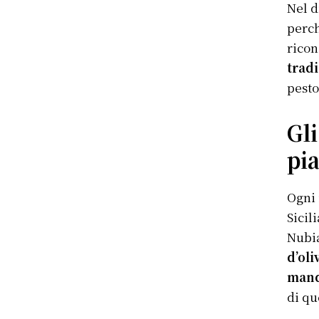
Nel d
perch
ricon
tradi
pesto
Gli
pia
Ogni 
Sicil
Nubi
d’oli
mand
di qu