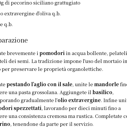
0g di pecorino siciliano grattugiato
io extravergine d’oliva q.b.
e q.b.
parazione
ate brevemente i
pomodori
in acqua bollente, pelateli
teli dei semi. La tradizione impone l’uso del mortaio i
 per preservare le proprietà organolettiche.
ate
pestando l’aglio con il sale
, unite le
mandorle
fin
ere una pasta grossolana. Aggiungete il
basilico
,
porando gradualmente l’
olio extravergine
. Infine uni
dori spezzettati
, lavorando per dieci minuti fino a
ere una consistenza cremosa ma rustica. Completate co
rino
, tenendone da parte per il servizio.