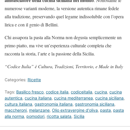
ambasciatore della cucina siciliana nel mondo
. Nonostante le
numerose varianti moderne, la versione autentica rimane fedele
alla tradizione, preservando quel legame indissolubile con l’opera
lirica e con il genio di Bellini.
Chi assapora la pasta alla Norma non degusta semplicemente un
primo piatto, ma vive un’esperienza culturale completa che
racconta la storia, l’arte e la passione della Sicilia.
“Codice Italia” è Cultura, Tradizioni, Territorio, e Made in Italy
Categories:
Ricette
Tags:
Basilico fresco
,
codice italia
,
codiceitalia
,
cucina
,
cucina
autentica
,
cucina italiana
,
cucina mediterranea
,
cucina siciliana
,
cultura italiana
,
gastronomia italiana
,
gastronomia siciliana
,
maccheroni
,
melanzane
,
Olio extravergine d'oliva
,
pasta
,
pasta
alla norma
,
pomodori
,
ricotta salata
,
Sicilia