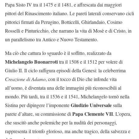
Papa Sisto IV tra il 1475 e il 1481, e affrescata dai maggiori
pittori del Rinascimento italiano. Le pareti laterali conservano cicli
pittorici firmati da Perugino, Botticelli, Ghirlandaio, Cosimo
Rosselli e Pinturicchio, che narrano la vita di Mosè e di Cristo, in
un parallelismo tra Antico e Nuovo Testamento.
Ma ciò che cattura lo sguardo è il soffitto, realizzato da
Michelangelo Buonarroti
tra il 1508 e il 1512 per volere di
Giulio II. Il ciclo raffigura episodi della Genesi: la celeberrima
Creazione di Adamo
, con il tocco di Dio che infonde vita
all’uomo, è diventata una delle immagini più riconoscibili al
mondo. Più tardi, tra il 1536 e il 1541, Michelangelo tornò nella
Giudizio Universale
Sistina per dipingere l’imponente
sulla
Papa Clemente VII
parete d’altare, su commissione di
. L’opera,
che suscitò anche polemiche per la nudità dei personaggi,
rappresenta il trionfo glorioso, ma anche tragico, della salvezza e