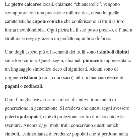
pietre calcaree
Le
locali, chiamate “chiancarelle”, vengono
sovrapposte con una precisione millimetrica, creando quelle
cupole coniche
caratteristiche
che conferiscono ai trulli la loro
forma inconfondibile. Ogni pietra ha il suo posto preciso, e l’intera
struttura si regge grazie a un perfetto equilibrio di forze.
simboli dipinti
Uno degli aspetti più affascinanti dei trulli sono i
pinnacoli
sulle loro cupole. Questi segni, chiamati
, rappresentano
un linguaggio simbolico ricco di significati. Alcuni sono di
cristiana
origine
(croci, cuori sacri), altri richiamano elementi
pagani
zodiacali
o
.
Ogni famiglia aveva i suoi simboli distintivi, tramandati di
generazione in generazione. Si credeva che questi segni avessero
apotropaici
poteri
, cioè di protezione contro il malocchio e le
sventure. Ancora oggi, molti trulli conservano questi antichi
simboli, testimonianza di credenze popolari che si perdono nella