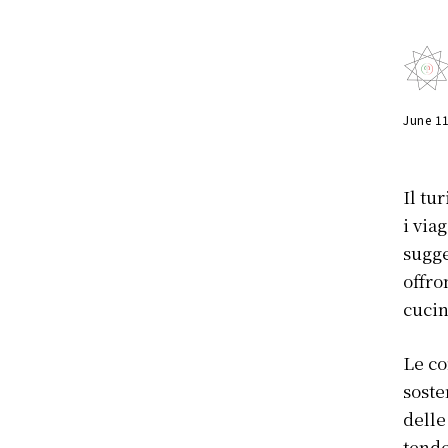
June 1
Il tu
i via
sugge
offro
cucin
Le co
soste
delle
tende