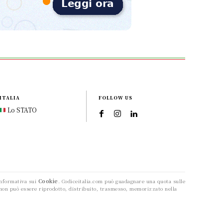
ITALIA
FOLLOW US
Lo STATO
Informativa sui
Cookie
. Codiceitalia.com può guadagnare una quota sulle
to non può essere riprodotto, distribuito, trasmesso, memorizzato nella