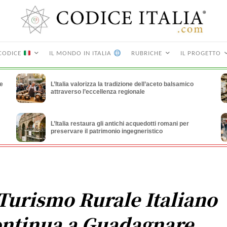
CODICE
IL MONDO IN ITALIA
RUBRICHE
IL PROGETTO
le
L’Italia valorizza la tradizione dell’aceto balsamico
attraverso l’eccellenza regionale
L’Italia restaura gli antichi acquedotti romani per
preservare il patrimonio ingegneristico
 Turismo Rurale Italiano
ntinua a Guadagnare