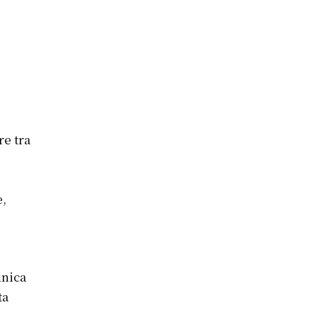
re tra
e,
unica
ta