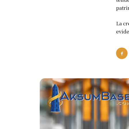
patri
La cr
evide