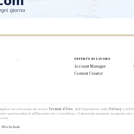
.
OFFERTE DI LAVORO
Account Manager
Content Creator
 implica l'accettazione dei nostri
Termini d'Uso
, dell'Informativa sulla
Privacy
e dell'
 nostre partnership di affiliazione con i rivenditori. Il materiale presente su questo si
ritta.
X Blockchain