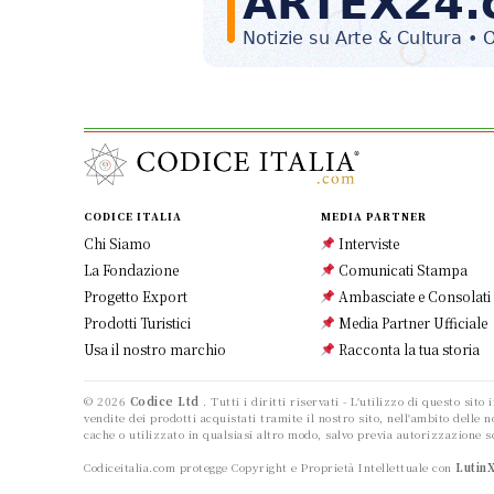
CODICE ITALIA
MEDIA PARTNER
Chi Siamo
Interviste
La Fondazione
Comunicati Stampa
Progetto Export
Ambasciate e Consolati
Prodotti Turistici
Media Partner Ufficiale
Usa il nostro marchio
Racconta la tua storia
© 2026
Codice Ltd
. Tutti i diritti riservati - L'utilizzo di questo sito
vendite dei prodotti acquistati tramite il nostro sito, nell'ambito delle
cache o utilizzato in qualsiasi altro modo, salvo previa autorizzazione sc
Codiceitalia.com protegge Copyright e Proprietà Intellettuale con
Lutin