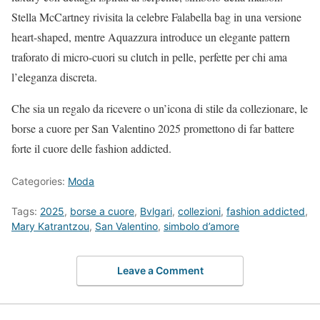
Stella McCartney rivisita la celebre Falabella bag in una versione
heart-shaped, mentre Aquazzura introduce un elegante pattern
traforato di micro-cuori su clutch in pelle, perfette per chi ama
l’eleganza discreta.
Che sia un regalo da ricevere o un’icona di stile da collezionare, le
borse a cuore per San Valentino 2025 promettono di far battere
forte il cuore delle fashion addicted.
Categories:
Moda
Tags:
2025
,
borse a cuore
,
Bvlgari
,
collezioni
,
fashion addicted
,
Mary Katrantzou
,
San Valentino
,
simbolo d’amore
Leave a Comment