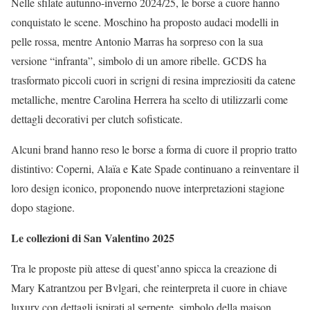
Nelle sfilate autunno-inverno 2024/25, le borse a cuore hanno
conquistato le scene. Moschino ha proposto audaci modelli in
pelle rossa, mentre Antonio Marras ha sorpreso con la sua
versione “infranta”, simbolo di un amore ribelle. GCDS ha
trasformato piccoli cuori in scrigni di resina impreziositi da catene
metalliche, mentre Carolina Herrera ha scelto di utilizzarli come
dettagli decorativi per clutch sofisticate.
Alcuni brand hanno reso le borse a forma di cuore il proprio tratto
distintivo: Coperni, Alaïa e Kate Spade continuano a reinventare il
loro design iconico, proponendo nuove interpretazioni stagione
dopo stagione.
Le collezioni di San Valentino 2025
Tra le proposte più attese di quest’anno spicca la creazione di
Mary Katrantzou per Bvlgari, che reinterpreta il cuore in chiave
luxury con dettagli ispirati al serpente, simbolo della maison.