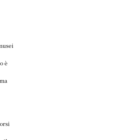
 musei
i
o è
 ma
orsi