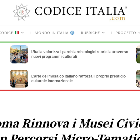
CODICE
IL MONDO IN ITALIA
RUBRICHE
IL PROGETTO
L’Italia valorizza i parchi archeologici storici attraverso
nuovi programmi culturali
L’arte del mosaico italiano rafforza il proprio prestigio
culturale internazionale
ma Rinnova i Musei Civi
n Percorsi Micro-Temati