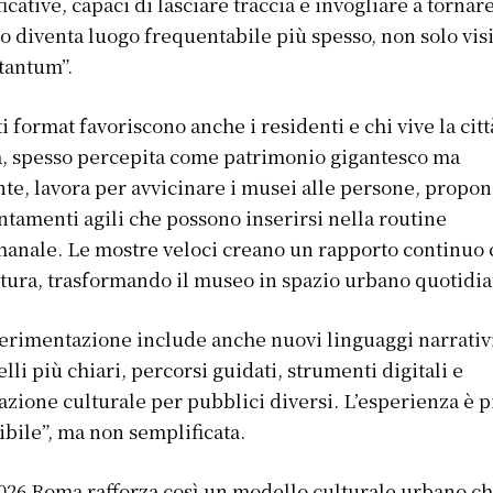
ficative, capaci di lasciare traccia e invogliare a tornare
 diventa luogo frequentabile più spesso, non solo visi
tantum”.
i format favoriscono anche i residenti e chi vive la citt
 spesso percepita come patrimonio gigantesco ma
nte, lavora per avvicinare i musei alle persone, propo
tamenti agili che possono inserirsi nella routine
manale. Le mostre veloci creano un rapporto continuo
ltura, trasformando il museo in spazio urbano quotidia
erimentazione include anche nuovi linguaggi narrativ
lli più chiari, percorsi guidati, strumenti digitali e
zione culturale per pubblici diversi. L’esperienza è p
ibile”, ma non semplificata.
026 Roma rafforza così un modello culturale urbano c