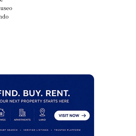
museo
endo