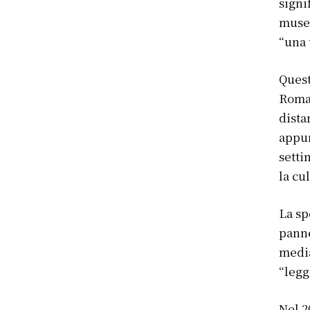
signi
museo
“una 
Quest
Roma,
dista
appun
setti
la cu
La sp
panne
media
“legg
Nel 2