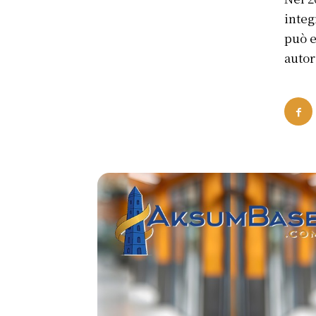
integ
può e
autor