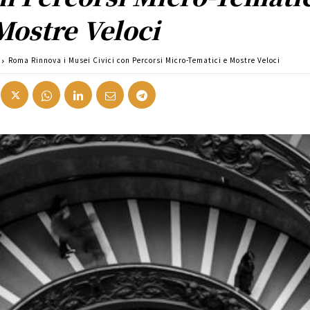
Mostre Veloci
Roma Rinnova i Musei Civici con Percorsi Micro-Tematici e Mostre Veloci