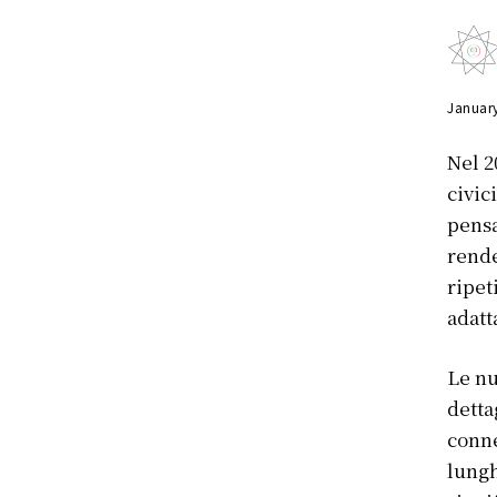
Januar
Nel 2
civic
pensa
rende
ripet
adatt
Le nu
detta
conne
lungh