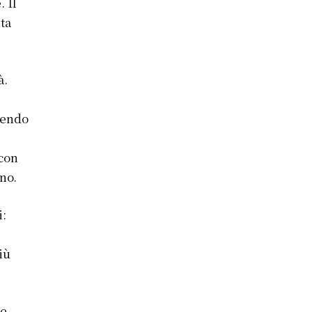
. Il
ta
à.
nendo
 con
no.
i:
iù
he