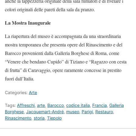
anche la tappezzeria originale della sala fumatori e di rivelare i
colori originali delle pareti della sala da pranzo.
La Mostra Inaugurale
La riapertura del museo è accompagnata da una straordinaria
mostra temporanea che presenta opere del Rinascimento e del
Barocco provenienti dalla Galleria Borghese di Roma, come
“Venere che bendano Cupido” di Tiziano e “Ragazzo con cesta
di frutta” di Caravaggio, opere raramente concesse in prestito
fuori dall’Italia.
Categories:
Arte
Tags:
Affreschi
,
arte
,
Barocco
,
codice italia
,
Francia
,
Galleria
Borghese
,
Jacquemart-André
,
museo
,
Parigi
,
Restauro
,
Rinascimento
,
storia
,
Tiepolo