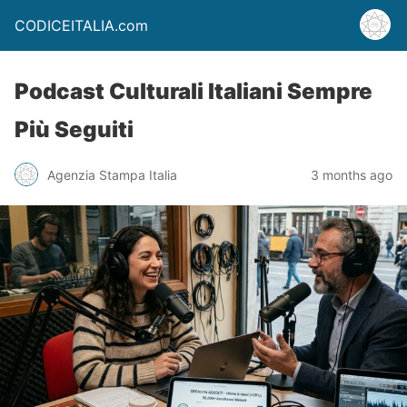
CODICEITALIA.com
Podcast Culturali Italiani Sempre
Più Seguiti
Agenzia Stampa Italia
3 months ago