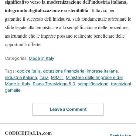
significativo verso la modernizzazione dell’industria italiana,
integrando digitalizzazione e sostenibilità
. Tuttavia, per
garantire il successo dell’iniziativa, sarà fondamentale affrontare le
sfide legate alla tempistica e alla semplificazione delle procedure,
assicurando che le imprese possano realmente beneficiare delle
opportunità offerte.
Categories:
Made in Italy
Tags:
codice italia
,
dotazione finanziaria
,
imprese italiane
,
industria italiana
,
italia
,
MIMIT
,
Ministero delle Imprese e del
Made in Italy
,
Piano Transizione 5.0
,
semplificazione
,
transizioni
gemelle
Leave a Comment
CODICEITALIA.com
Back to top