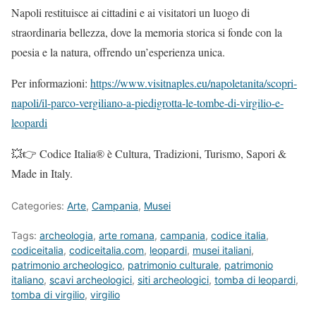
Napoli restituisce ai cittadini e ai visitatori un luogo di
straordinaria bellezza, dove la memoria storica si fonde con la
poesia e la natura, offrendo un’esperienza unica.
Per informazioni:
https://www.visitnaples.eu/napoletanita/scopri-
napoli/il-parco-vergiliano-a-piedigrotta-le-tombe-di-virgilio-e-
leopardi
💥👉 Codice Italia® è Cultura, Tradizioni, Turismo, Sapori &
Made in Italy.
Categories:
Arte
,
Campania
,
Musei
Tags:
archeologia
,
arte romana
,
campania
,
codice italia
,
codiceitalia
,
codiceitalia.com
,
leopardi
,
musei italiani
,
patrimonio archeologico
,
patrimonio culturale
,
patrimonio
italiano
,
scavi archeologici
,
siti archeologici
,
tomba di leopardi
,
tomba di virgilio
,
virgilio