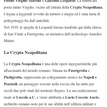
Publio Virgilio Marone
Giacomo Leopardi
e
. La tomba del
Crypta Neapolitana
poeta latino Virgilio, vicino all’entrata della
,
è legata a leggende avvolte da mistero e magia ed è stata meta di
pellegrinaggi fin dall’antichità.
Nel 1939, le spoglie di Leopardi furono trasferite qui dalla chiesa
di San Vitale a Fuorigrotta, su iniziativa dell’archeologo Amedeo
Maiuri.
La Crypta Neapolitan
a
Crypta Neapolitana
La
è una delle opere ingegneristiche più
Fuorigrotta
affascinanti del mondo romano. Situata tra
e
Piedigrotta
Napoli e
, rappresenta un collegamento storico tra
Pozzuoli
, un passaggio scavato nella roccia che ha unito per
secoli due poli vitali del territorio flegreo. La sua realizzazione
I secolo a.C.
Lucio Cocceio Aucto
risale al
e viene attribuita a
,
architetto romano noto per le sue abilità nell’edilizia militare e