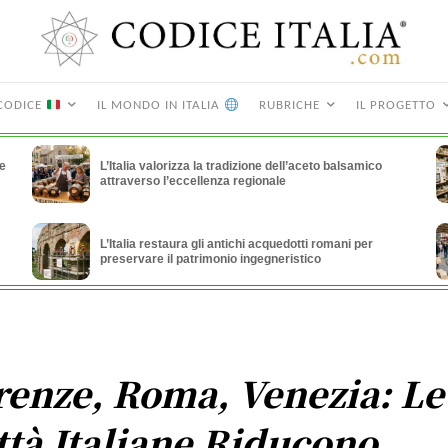
CODICE
IL MONDO IN ITALIA
RUBRICHE
IL PROGETTO
le
L’Italia valorizza la tradizione dell’aceto balsamico
attraverso l’eccellenza regionale
L’Italia restaura gli antichi acquedotti romani per
preservare il patrimonio ingegneristico
renze, Roma, Venezia: Le
ttà Italiane Riducono