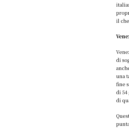
itali
propr
il ch
Vene
Venez
di so
anche
una t
fine 
di 54
di qu
Quest
punta