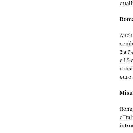
quali
Roma
Anche
comba
3 a 7
e i 5
consi
euro 
Misur
Roma 
d’Ita
intro