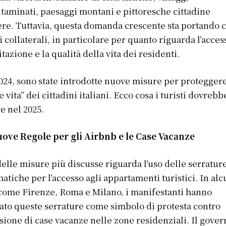
taminati, paesaggi montani e pittoresche cittadine
ere. Tuttavia, questa domanda crescente sta portando 
ti collaterali, in particolare per quanto riguarda l’acces
bitazione e la qualità della vita dei residenti.
024, sono state introdotte nuove misure per proteggere
e vita” dei cittadini italiani. Ecco cosa i turisti dovreb
e nel 2025.
uove Regole per gli Airbnb e le Case Vacanze
elle misure più discusse riguarda l’uso delle serratur
atiche per l’accesso agli appartamenti turistici. In al
 come Firenze, Roma e Milano, i manifestanti hanno
ato queste serrature come simbolo di protesta contro
asione di case vacanze nelle zone residenziali. Il gove