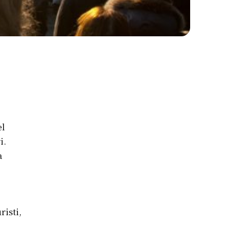
el
i.
a
risti,