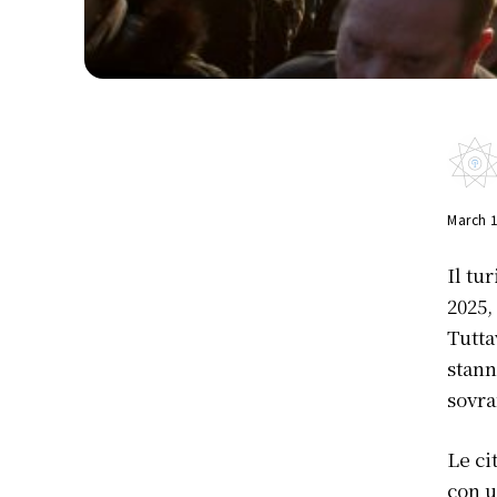
March 
Il tu
2025,
Tutta
stann
sovra
Le ci
con u