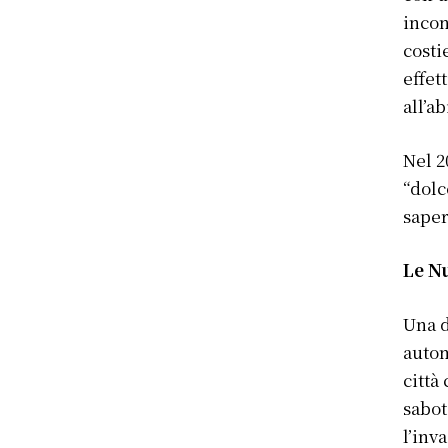
incon
costi
effet
all’a
Nel 2
“dolc
saper
Le N
Una d
autom
città
sabot
l’inv