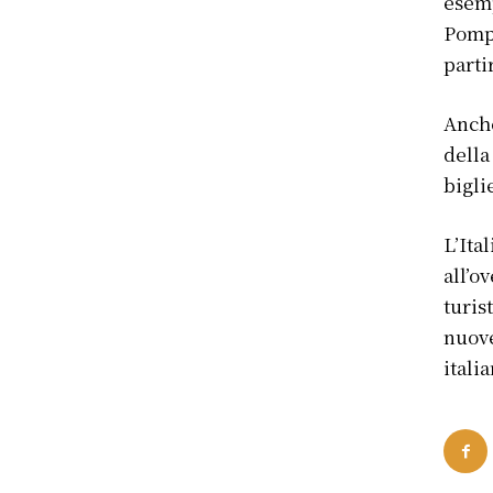
esemp
Pompe
parti
Anche
della
bigli
L’Ita
all’o
turis
nuove
itali