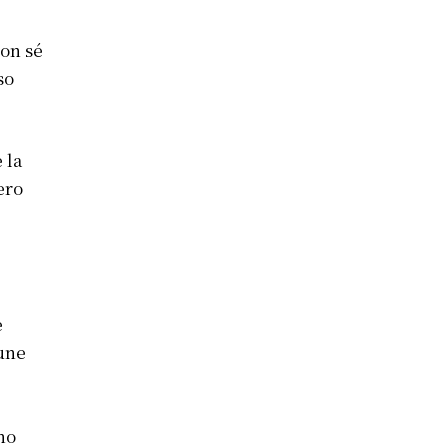
con sé
so
 la
bero
e
cune
rno