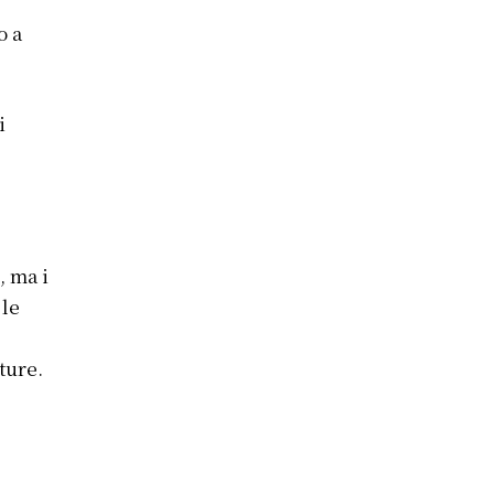
o a
i
, ma i
 le
ture.