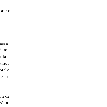
ione e
assa
tà, ma
otta
a nei
totale
 meno
ni di
sì la