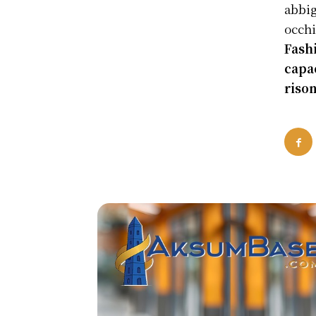
abbig
occhi
Fashi
capac
riso