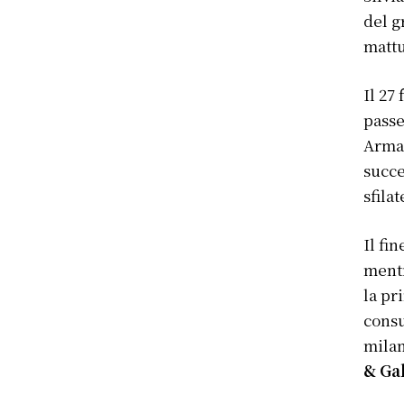
del g
mattu
Il 27
passe
Arman
succe
sfila
Il fi
ment
la pr
consu
milan
& Ga