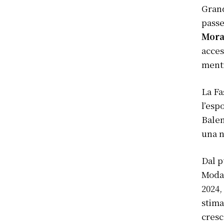
Grand
passe
Mora
acces
mentr
La Fa
l’esp
Balen
una n
Dal p
Mod
2024,
stima
cresc