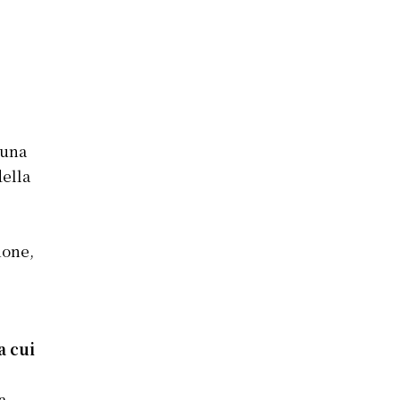
 una
della
ione,
a cui
l
a