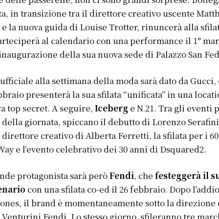
a, in transizione tra il direttore creativo uscente Matt
 e la nuova guida di Louise Trotter, rinuncerà alla sfila
rteciperà al calendario con una performance il 1° ma
’inaugurazione della sua nuova sede di Palazzo San Fed
a ufficiale alla settimana della moda sarà dato da Gucci, 
bbraio presenterà la sua sfilata “unificata” in una locat
a top secret. A seguire,
Iceberg
e N.21. Tra gli eventi 
i della giornata, spiccano il debutto di Lorenzo Serafin
direttore creativo di Alberta Ferretti, la sfilata per i 6
Way e l’evento celebrativo dei 30 anni di Dsquared2.
ande protagonista sarà però
Fendi
, che
festeggerà il s
enario
con una sfilata co-ed il 26 febbraio. Dopo l’addio
ones, il brand è momentaneamente sotto la direzione 
a Venturini Fendi. Lo stesso giorno, sfileranno tre marc