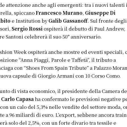
e attenzione anche agli emergenti: tra i nuovi talenti 
rella, spiccano
Francesco Murano
,
Giuseppe Di
bito
e Institution by
Galib Gassanoff
. Sul fronte degli
sori,
Sergio Rossi
ospiterà il debutto di Paul Andrew,
e Santoni celebrerà il suo 50° anniversario.
shion Week ospiterà anche mostre ed eventi speciali,
osizione “Anna Piaggi, Parole e Taffetà”, il tributo a
ciaga con “Shoes From Spain Tribute” a Palazzo Mora
uova capsule di Giorgio Armani con 10 Corso Como.
unto di vista economico, il presidente della Camera de
a
Carlo Capasa
ha confermato le previsioni negative pe
 con un calo del 5,3% nelle vendite del settore moda, o
te a 96 miliardi di euro. L’export, sebbene ancora train
erà solo del 2,5%, con un forte divario tra tessile e