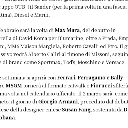
ruppo OTB: Jil Sander (per la prima volta in una fascia
tina), Diesel e Marni.
 febbraio sarà la volta di
Max Mara
, del debutto in
rella di David Koma per Blumarine, oltre a Prada, Em
i, MM6 Maison Margiela, Roberto Cavalli ed Etro. Il g
ssivo vedrà Alberto Caliri al timone di Missoni, seguit
te di brand come Sportmax, Tod’s, Moschino e Versace.
ne settimana si aprirà con
Ferrari, Ferragamo e Bally
,
re
MSGM
tornerà al formato catwalk e
Fiorucci
sfiler
ima volta nel calendario ufficiale. Il 2 marzo sarà, come
eto, il giorno di
Giorgio Armani
, preceduto dal debu
ese della designer cinese
Susan Fang
, sostenuta da
D
bbana
.