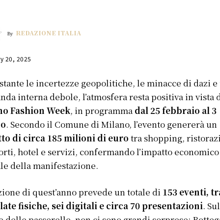
REDAZIONE ITALIA
By
y 20, 2025
tante le incertezze geopolitiche, le minacce di dazi e
da interna debole, l’atmosfera resta positiva in vista 
no Fashion Week
, in programma
dal 25 febbraio al 3
zo
. Secondo il Comune di Milano, l’evento genererà un
to di circa 185 milioni di euro
tra shopping, ristoraz
orti, hotel e servizi, confermando l’impatto economico
le della manifestazione.
zione di quest’anno prevede un totale di
153 eventi, tr
ilate fisiche, sei digitali e circa 70 presentazioni
. Su
e delle passerelle, non ci sono grandi sorprese: Botteg