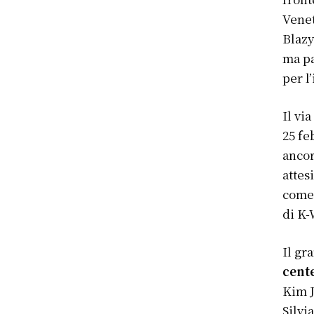
Venet
Blazy
ma pa
per l
Il vi
25 fe
ancor
attes
come 
di K-
Il gr
cent
Kim J
Silvi