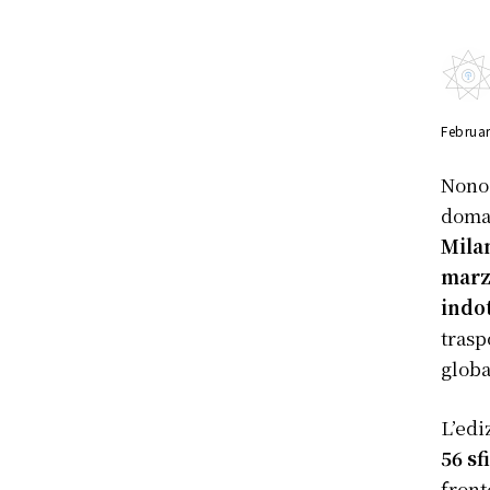
Februar
Nonos
doman
Mila
mar
indot
trasp
globa
L’edi
56 sf
front