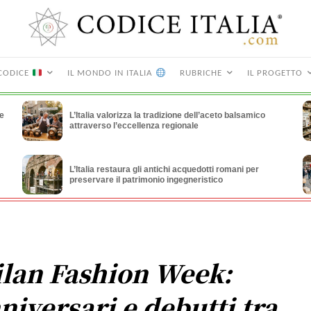
CODICE
IL MONDO IN ITALIA
RUBRICHE
IL PROGETTO
le
L’Italia valorizza la tradizione dell’aceto balsamico
attraverso l’eccellenza regionale
L’Italia restaura gli antichi acquedotti romani per
preservare il patrimonio ingegneristico
lan Fashion Week:
niversari e debutti tra