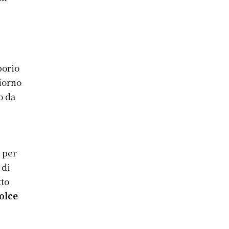
porio
iorno
o da
à per
 di
tto
olce