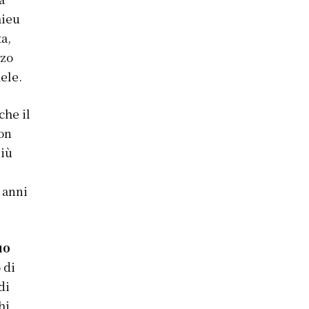
hieu
ta,
rzo
ele.
che il
ion
più
i
0 anni
uo
 di
di
hi