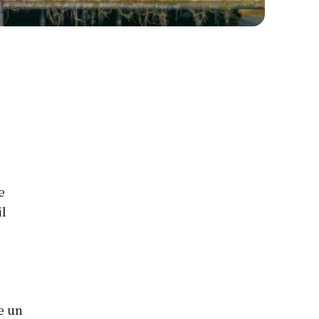
e
il
 e un