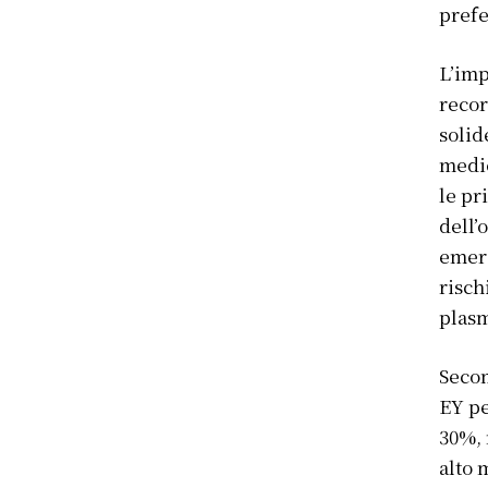
prefe
L’imp
recor
solid
medie
le pr
dell’
emerg
risch
plas
Secon
EY pe
30%, 
alto 