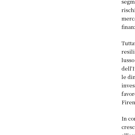
segme
risch
merca
finan
Tutta
resil
lusso
dell’
le di
inves
favor
Fire
In co
cresc