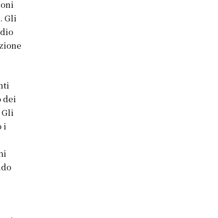
ioni
. Gli
edio
azione
nti
o dei
 Gli
 i
hi
ndo