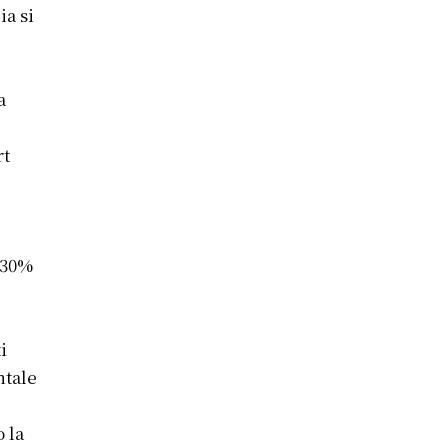
ia si
a
rt
 30%
i
ntale
 la