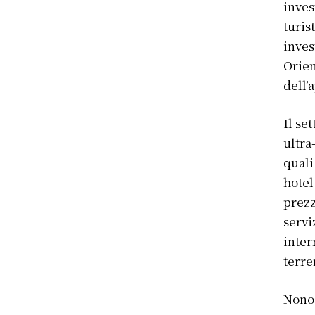
inves
turis
inves
Orien
dell’
Il se
ultra
quali
hotel
prezz
servi
inter
terre
Nonos