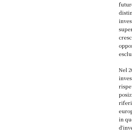
futur
disti
inves
super
cresc
oppor
esclu
Nel 2
inves
rispe
posiz
rifer
europ
in qu
d’inv