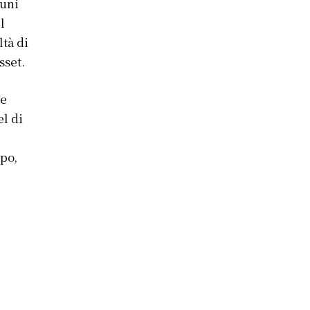
cuni
l
ltà di
sset.
re
el di
mpo,
i
,