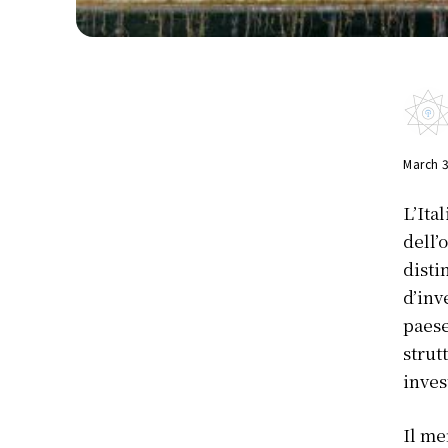
March 
L’Ita
dell’
disti
d’inv
paese
strut
inves
Il me