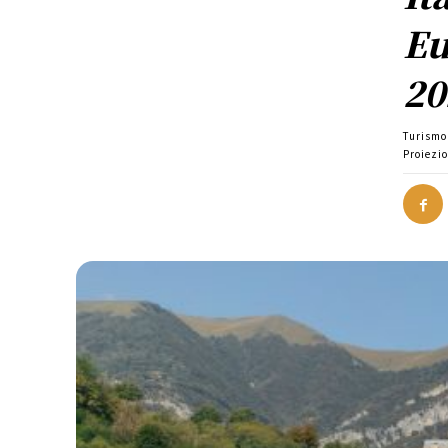
Eu
20
Turismo
Proiezio