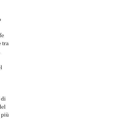
o
fe
 tra
i
el
o
 di
del
 più