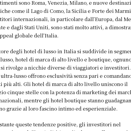
timenti sono Roma, Venezia, Milano, e nuove destinaz
tiche come il Lago di Como, la Sicilia e Forte dei Marmi
titori internazionali, in particolare dall’Europa, dal M
te e dagli Stati Uniti, sono stati molto attivi, a dimostr
appeal globale dell’Italia.
ttore degli hotel di lusso in Italia si suddivide in segme
-lusso, hotel di marca di alto livello e boutique, ognun
 si rivolge a nicchie diverse di viaggiatori e investitori.
 ultra-lusso offrono esclusività senza pari e comandano
i più alti. Gli hotel di marca di alto livello uniscono il
zio cinque stelle con la potenza di marketing dei marc
nazionali, mentre gli hotel boutique stanno guadagna
no grazie al loro fascino intimo ed esperienziale.
tante queste tendenze positive, gli investitori nel