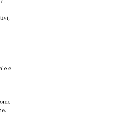
ne.
tivi,
ale e
 come
ne.