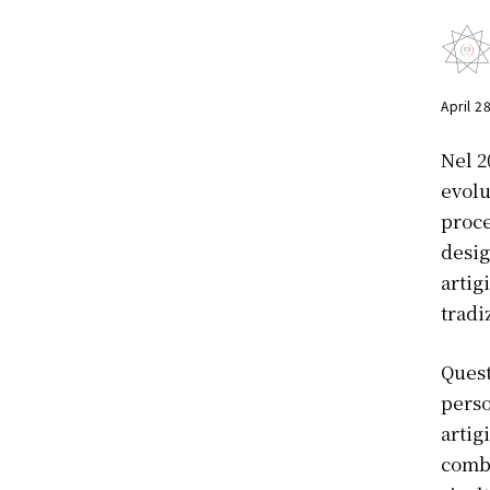
April 2
Nel 2
evolu
proce
desig
artig
tradi
Quest
perso
artig
combi