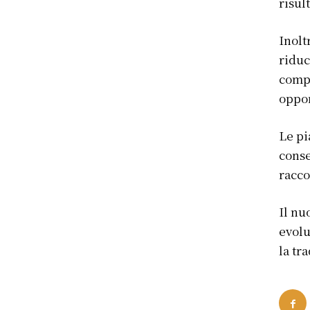
risul
Inolt
riduc
compe
oppor
Le pi
conse
racco
Il nu
evolu
la tr