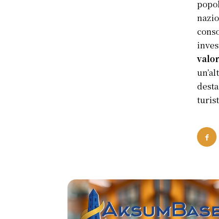
popol
nazio
conso
inves
valo
un’al
desta
turis