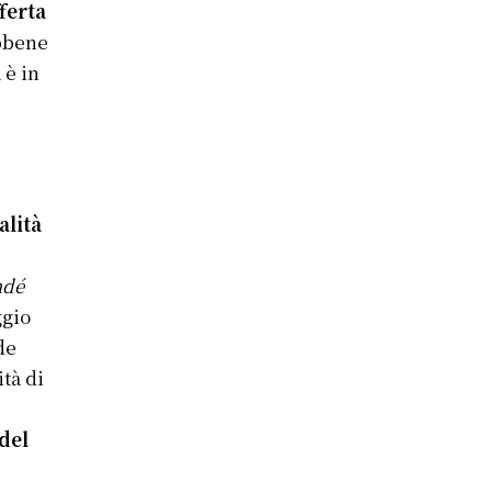
ferta
bbene
 è in
alità
ndé
ggio
de
tà di
o
del