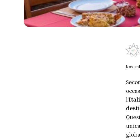
Novemb
Secon
occas
l’
Ital
desti
Ques
unica
globa