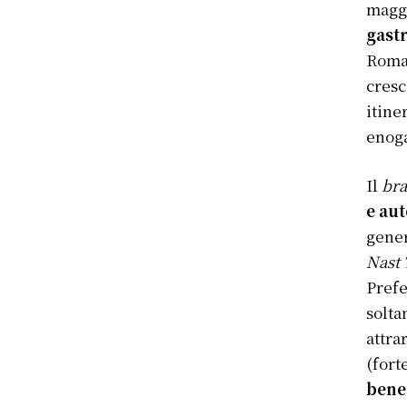
maggi
gast
Roma 
cresc
itine
enoga
Il
br
e aut
gener
Nast 
Prefe
solta
attra
(fort
benes