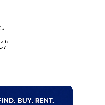
l
do
ferta
cali.