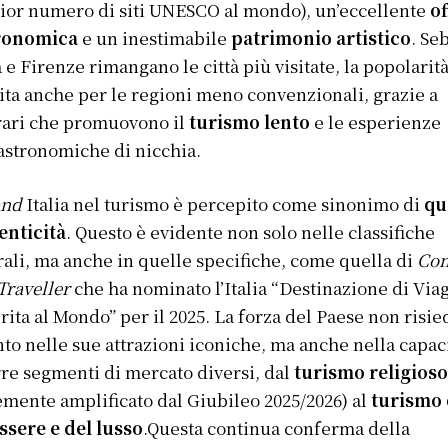
or numero di siti UNESCO al mondo), un’eccellente
of
ronomica
e un inestimabile
patrimonio artistico
. Se
e Firenze rimangano le città più visitate, la popolarità
ita anche per le regioni meno convenzionali, grazie a
rari che promuovono il
turismo lento
e le esperienze
stronomiche di nicchia.
and
Italia nel turismo è percepito come sinonimo di
qu
enticità
. Questo è evidente non solo nelle classifiche
ali, ma anche in quelle specifiche, come quella di
Co
Traveller
che ha nominato l’Italia “Destinazione di Via
rita al Mondo” per il 2025. La forza del Paese non risie
nto nelle sue attrazioni iconiche, ma anche nella capaci
rre segmenti di mercato diversi, dal
turismo religios
emente amplificato dal Giubileo 2025/2026) al
turismo 
sere e del lusso
.Questa continua conferma della