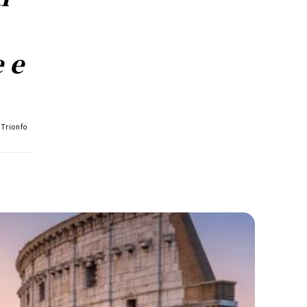
 e
 Trionfo