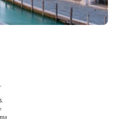
,
5
.
e
ama