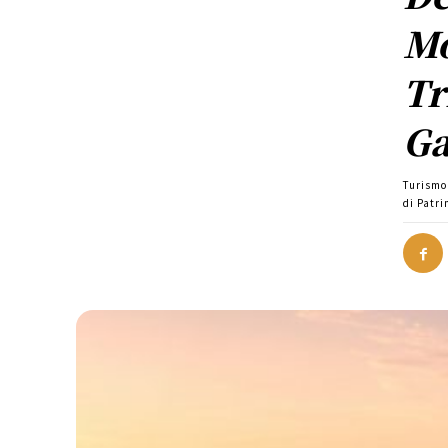
Mo
Tr
Ga
Turismo
di Patr