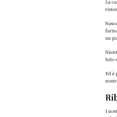
La cu
risto
Nasce
farin
un pu
Nient
Solo 
Ed è 
nostr
Ri
I nos