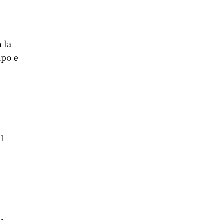
 la
mpo e
il