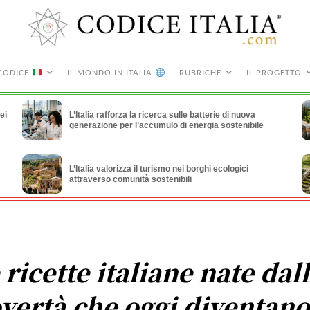
CODICE
IL MONDO IN ITALIA
RUBRICHE
IL PROGETTO
ei
L’Italia rafforza la ricerca sulle batterie di nuova
generazione per l’accumulo di energia sostenibile
L’Italia valorizza il turismo nei borghi ecologici
attraverso comunità sostenibili
 ricette italiane nate dal
vertà che oggi diventano