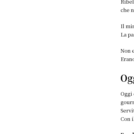
Ribel
che n
Il mi
La pa
Non e
Erano
Og
Oggi 
gour
Servi
Con i