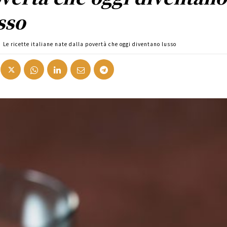
sso
Le ricette italiane nate dalla povertà che oggi diventano lusso