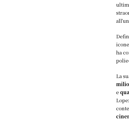
ultim
strao
all’u
Defin
icone
ha co
polie
La su
milio
e
qua
Lopez
conte
cine