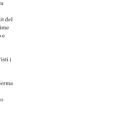
ou
a
it del
time
o e
isti i
ferma
io