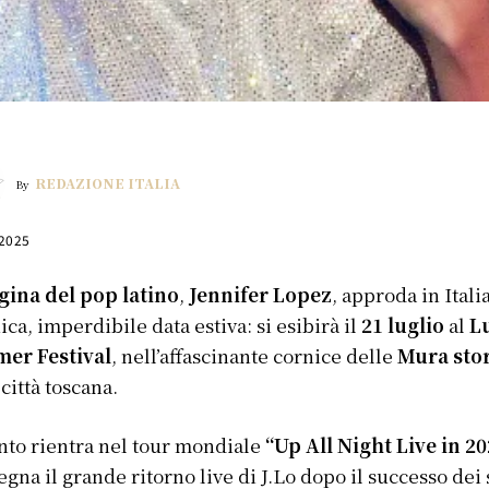
REDAZIONE ITALIA
By
 2025
gina del pop latino
,
Jennifer Lopez
, approda in Itali
ica, imperdibile data estiva: si esibirà il
21 luglio
al
L
er Festival
, nell’affascinante cornice delle
Mura sto
 città toscana.
nto rientra nel tour mondiale
“Up All Night Live in 2
egna il grande ritorno live di J.Lo dopo il successo dei