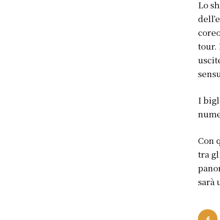
Lo sh
dell’
coreo
tour.
uscit
sensu
I bigl
numer
Con q
tra g
panor
sarà 