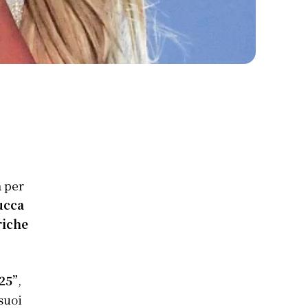
a per
ucca
riche
025”
,
 suoi