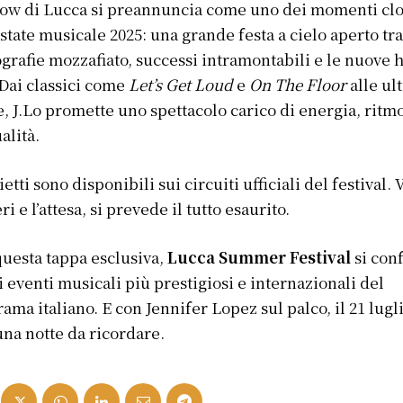
ow di Lucca si preannuncia come uno dei momenti cl
estate musicale 2025: una grande festa a cielo aperto tr
grafie mozzafiato, successi intramontabili e le nuove h
 Dai classici come
Let’s Get Loud
e
On The Floor
alle ul
e, J.Lo promette uno spettacolo carico di energia, ritm
alità.
ietti sono disponibili sui circuiti ufficiali del festival. V
i e l’attesa, si prevede il tutto esaurito.
uesta tappa esclusiva,
Lucca Summer Festival
si con
li eventi musicali più prestigiosi e internazionali del
ama italiano. E con Jennifer Lopez sul palco, il 21 lugl
una notte da ricordare.