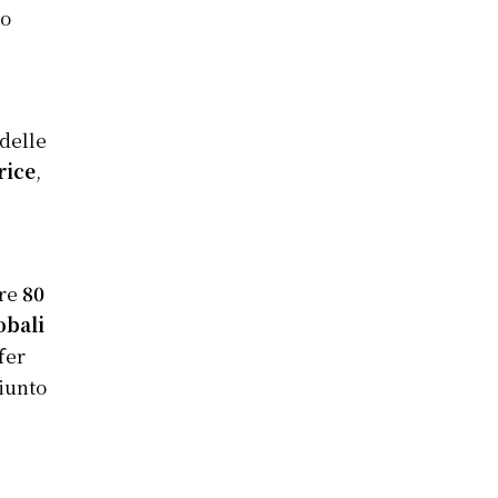
to
 delle
rice
,
tre
80
obali
fer
giunto