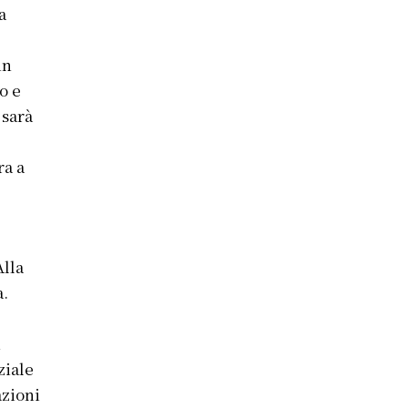
a
in
o e
 sarà
ra a
Alla
a.
i
ziale
azioni