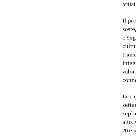
artis
Il pr
soste
e Sng
cultu
trans
integ
valor
conne
Le ra
sette
repli
atto,
20 e 