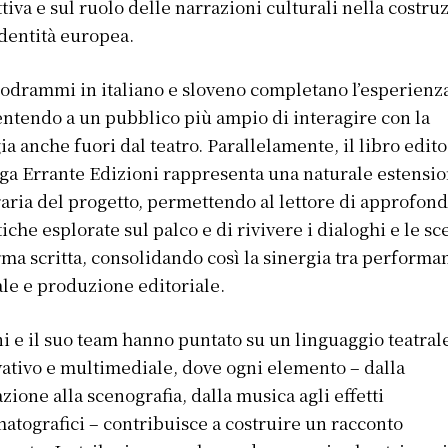
ttiva e sul ruolo delle narrazioni culturali nella costru
identità europea.
iodrammi in italiano e sloveno completano l’esperienz
ntendo a un pubblico più ampio di interagire con la
gia anche fuori dal teatro. Parallelamente, il libro edito
ga Errante Edizioni rappresenta una naturale estensi
raria del progetto, permettendo al lettore di approfond
iche esplorate sul palco e di rivivere i dialoghi e le s
rma scritta, consolidando così la sinergia tra performa
ale e produzione editoriale.
i e il suo team hanno puntato su un linguaggio teatral
ativo e multimediale, dove ogni elemento – dalla
azione alla scenografia, dalla musica agli effetti
atografici – contribuisce a costruire un racconto