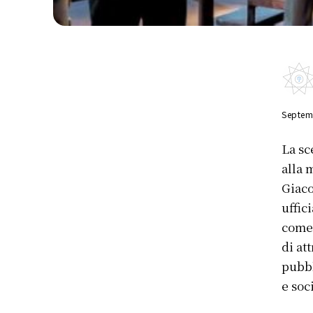
Septem
La sc
alla 
Giaco
uffic
come 
di at
pubbl
e soc