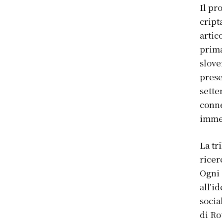
Il pr
cript
artico
prima
slove
prese
sette
conne
immer
La tr
ricer
Ogni 
all’i
socia
di Ro