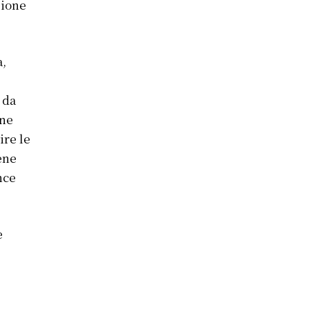
zione
a,
 da
one
ire le
cene
nce
e