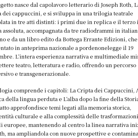
ogetto nasce dal capolavoro letterario di Joseph Roth, L
a dei cappuccini, e si sviluppa in una trilogia teatrale
lata in tre atti distinti: i primi due in replica e il terzo 
 assoluta, accompagnata da tre radiodrammi in italian
no e da un libro edito da Bottega Errante Edizioni, che
ntato in anteprima nazionale a pordenonelegge il 19
mbre. L’intera esperienza narrativa e multimediale mi
ttere teatro, letteratura e radio, offrendo un percorso
sivo e transgenerazionale.
ilogia comprende i capitoli: La Cripta dei Cappuccini, 
ca della lingua perduta e L’alba dopo la fine della Stori
atto approfondisce temi legati alla memoria storica,
dentità culturale e alla complessità delle trasformazion
li europee, mantenendo al centro la linea narrativa ini
th, ma ampliandola con nuove prospettive e contamin