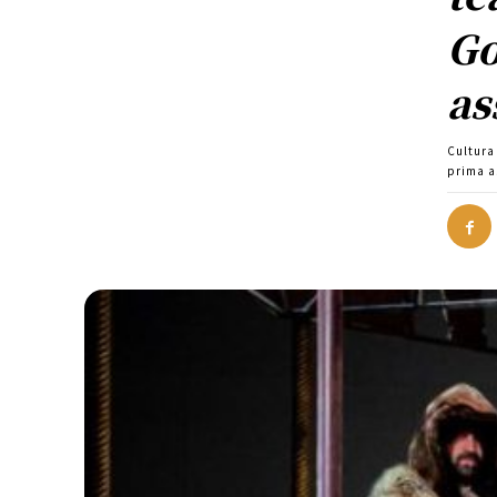
Go
as
Cultura
prima a