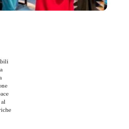
bili
da
a
pone
pace
 al
riche