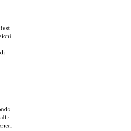
fest
zioni
 di
condo
 alle
orica.