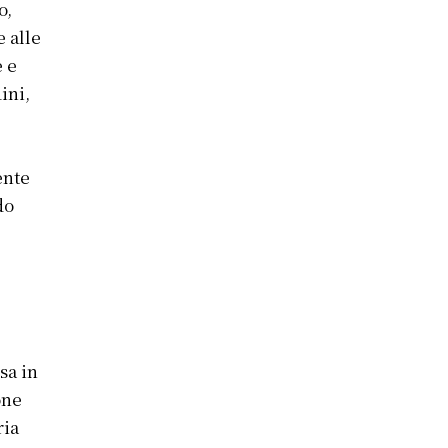
o,
e alle
e e
ini,
ente
do
sa in
one
ria