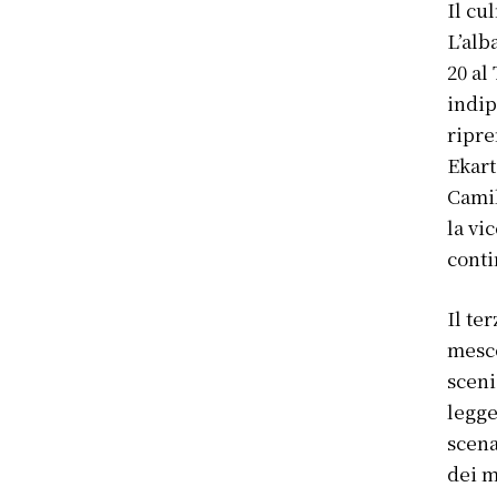
Il cu
L’alb
20 al
indip
ripre
Ekart
Camil
la vi
conti
Il te
mesco
sceni
legge
scena
dei m