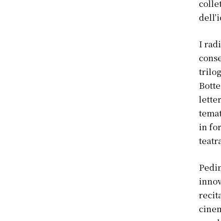
colle
dell’
I rad
conse
trilo
Botte
lette
temat
in fo
teatr
Pedin
innov
recit
cinem