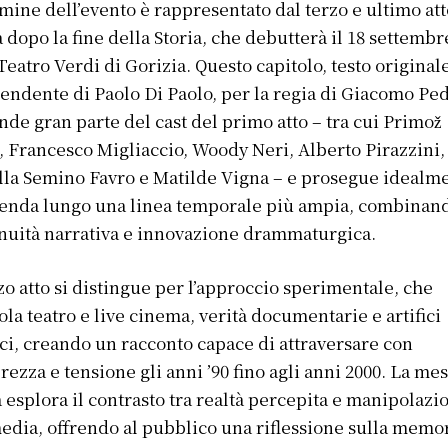
lmine dell’evento è rappresentato dal terzo e ultimo att
a dopo la fine della Storia, che debutterà il 18 settembr
 Teatro Verdi di Gorizia. Questo capitolo, testo original
endente di Paolo Di Paolo, per la regia di Giacomo Ped
nde gran parte del cast del primo atto – tra cui Primož
, Francesco Migliaccio, Woody Neri, Alberto Pirazzini,
la Semino Favro e Matilde Vigna – e prosegue idealm
cenda lungo una linea temporale più ampia, combinan
nuità narrativa e innovazione drammaturgica.
rzo atto si distingue per l’approccio sperimentale, che
la teatro e live cinema, verità documentarie e artifici
ci, creando un racconto capace di attraversare con
rezza e tensione gli anni ’90 fino agli anni 2000. La mes
 esplora il contrasto tra realtà percepita e manipolazi
edia, offrendo al pubblico una riflessione sulla memo