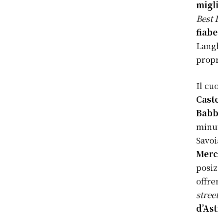
migl
Best 
fiab
Langh
propr
Il cu
Cast
Babb
minut
Savoi
Merc
posiz
offre
stree
d’Ast