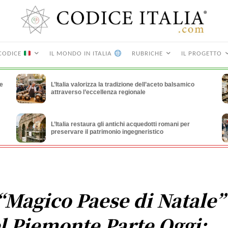
CODICE
IL MONDO IN ITALIA
RUBRICHE
IL PROGETTO
le
L’Italia valorizza la tradizione dell’aceto balsamico
attraverso l’eccellenza regionale
L’Italia restaura gli antichi acquedotti romani per
preservare il patrimonio ingegneristico
 “Magico Paese di Natale”
l Piemonte Parte Oggi: