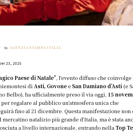
AGENZIA STAMPA ITALIA
By
er 23, 2025
gico Paese di Natale”
, l’evento diffuso che coinvolge 
 piemontesi di
Asti, Govone
e
San Damiano d’Asti
(e S
no Belbo), ha ufficialmente preso il via oggi,
15 novem
, per regalare al pubblico un’atmosfera unica che
guirà fino al 21 dicembre. Questa manifestazione non 
il mercatino natalizio più grande d’Italia, ma è stata an
osciuta a livello internazionale, entrando nella
Top Te