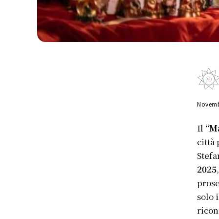
Novemb
Il
“Ma
città
Stefa
2025
prose
solo 
ricon