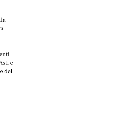
lla
va
l
enti
Asti e
le del