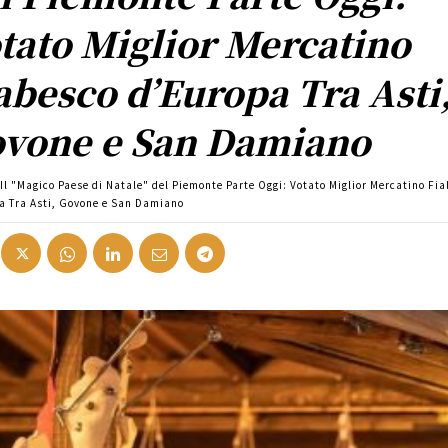
tato Miglior Mercatino
abesco d’Europa Tra Asti
vone e San Damiano
Il "Magico Paese di Natale" del Piemonte Parte Oggi: Votato Miglior Mercatino Fi
a Tra Asti, Govone e San Damiano