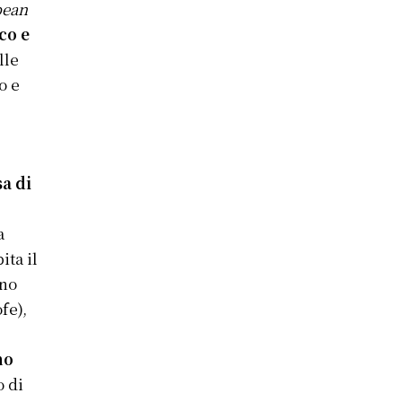
pean
co e
lle
o e
a di
a
ita il
gno
fe),
no
o di