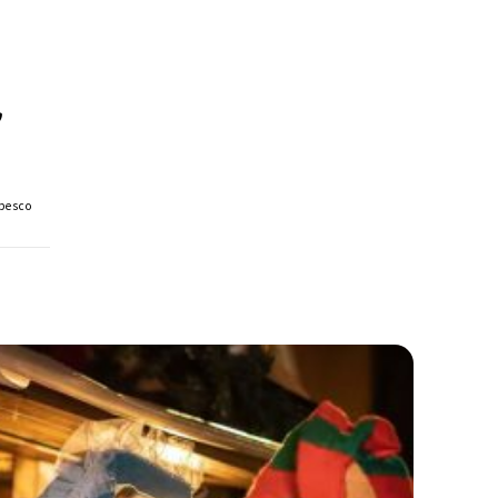
,
abesco