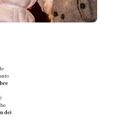
le
anto
bre
è
che
n dei