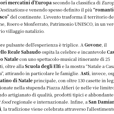
iori mercatini d’Europa
secondo la classifica di
Euro
Destinations
e venendo spesso definito il più
“romanti
esco”
del continente. L’evento trasforma il territorio de
e, Roero e Monferrato, Patrimonio UNESCO, in un ver
io villaggio natalizio.
ore pulsante dell’esperienza è triplice. A
Govone
, il
ello Reale Sabaudo
ospita la celebre e incantevole
Cas
o Natale
con uno spettacolo-musical itinerante di 25
i, oltre alla
Scuola degli Elfi
e la mostra “Natale a Cas
a”, attirando in particolare le famiglie.
Asti
, invece, osp
atino di Natale
principale, con oltre 130 casette in le
ionate nella stupenda Piazza Alfieri (e nelle vie limitro
ndo artigianato di qualità, prodotti tipici e abbondante
t food
regionale e internazionale. Infine, a
San Damia
i
, la tradizione viene celebrata attraverso l’allestiment