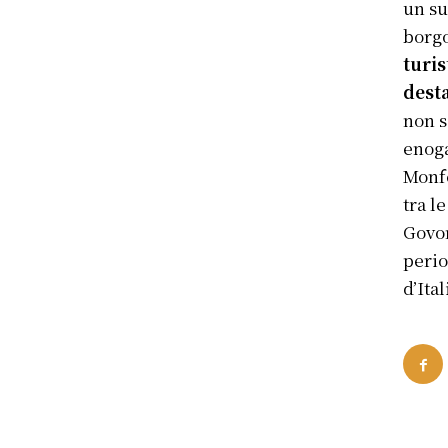
un s
borgo
turis
dest
non s
enoga
Monfe
tra l
Govon
perio
d’Ital