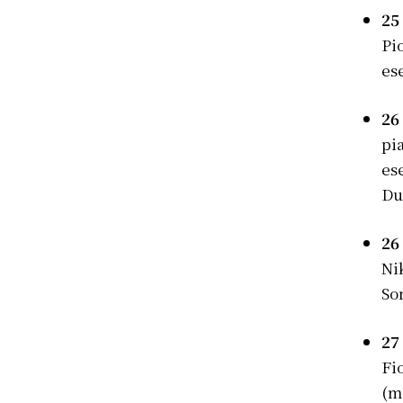
25
Pi
es
26
pi
es
Du
26
Ni
So
27
Fi
(m