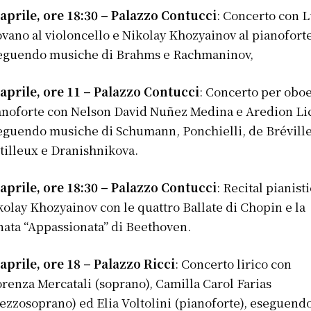
 aprile, ore 18:30 – Palazzo Contucci
: Concerto con L
ovano al violoncello e Nikolay Khozyainov al pianoforte
eguendo musiche di Brahms e Rachmaninov,
 aprile, ore 11 – Palazzo Contucci
: Concerto per oboe
anoforte con Nelson David Nuñez Medina e Aredion Lic
eguendo musiche di Schumann, Ponchielli, de Bréville
tilleux e Dranishnikova.​
 aprile, ore 18:30 – Palazzo Contucci
: Recital pianist
kolay Khozyainov con le quattro Ballate di Chopin e la
nata “Appassionata” di Beethoven.​
 aprile, ore 18 – Palazzo Ricci
: Concerto lirico con
orenza Mercatali (soprano), Camilla Carol Farias
ezzosoprano) ed Elia Voltolini (pianoforte), eseguendo