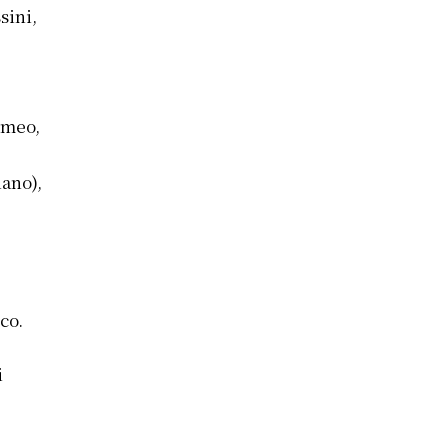
sini,
omeo,
iano),
o.​
i