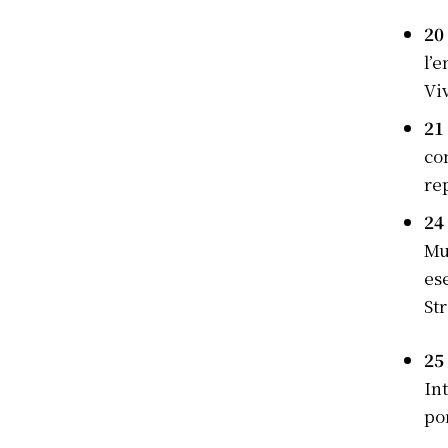
20
l’
Vi
21
co
re
24
Mu
es
St
25
In
po