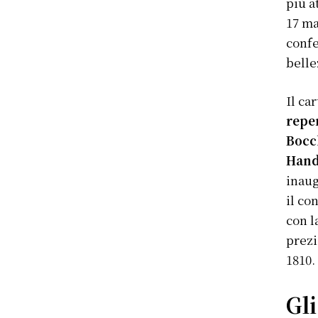
più a
17 ma
confe
belle
Il ca
repe
Bocch
Hand
inaug
il co
con l
prezi
1810. 
Gli