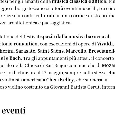
ttesi per gli amanti della
musica classica e antica
. Fi
ggio il borgo toscano ospiterà eventi musicali, tra conc
renze e incontri culturali, in una cornice di straordin
zza architettonica e paesaggistica.
rtellone del festival
spazia dalla musica barocca al
rtorio romantico
, con esecuzioni di opere di
Vivaldi,
erini, Sarasate, Saint-Saëns, Marcello, Brescianell
el e Bach
. Tra gli appuntamenti più attesi, il concerto
urale nella Chiesa di San Biagio con musiche di
Moza
ncerto di chiusura il 17 maggio, sempre nella stessa chi
a violinista americana
Cheri Kelley
, che suonerà un
oso violino costruito da Giovanni Battista Ceruti intorn
​
 eventi