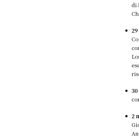
di
Ch
29
Co
co
Lo
es
ris
30
co
2 
Gi
An