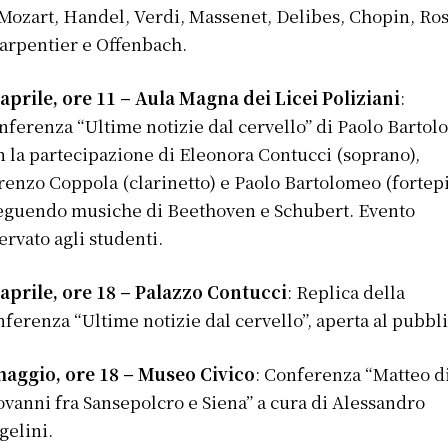
 Mozart, Handel, Verdi, Massenet, Delibes, Chopin, Ros
arpentier e Offenbach.​
 aprile, ore 11 – Aula Magna dei Licei Poliziani
:
nferenza “Ultime notizie dal cervello” di Paolo Bartol
n la partecipazione di Eleonora Contucci (soprano),
renzo Coppola (clarinetto) e Paolo Bartolomeo (fortep
eguendo musiche di Beethoven e Schubert. Evento
ervato agli studenti.
 aprile, ore 18 – Palazzo Contucci
: Replica della
nferenza “Ultime notizie dal cervello”, aperta al pubblic
maggio, ore 18 – Museo Civico
: Conferenza “Matteo d
ovanni fra Sansepolcro e Siena” a cura di Alessandro
gelini.