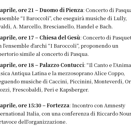
 aprile, ore 21 – Duomo di Pienza
: Concerto di Pasqu
ensemble “I Baroccoli”, che eseguirà musiche di Lully,
valdi, A. Marcello, Brescianello, Handel e Bach.​
 aprile, ore 17 – Chiesa del Gesù
: Concerto di Pasque
n l’ensemble d’archi “I Baroccoli”, proponendo un
pertorio simile al concerto di Pasqua.​
 aprile, ore 18 – Palazzo Contucci
: “Il Canto e l’Anim
sica Antiqua Latina e la mezzosoprano Alice Coppo,
eguendo musiche di Caccini, Piccinini, Monteverdi, Or
rozzi, Frescobaldi, Peri e Kapsberger.​
 aprile, ore 15:30 – Fortezza
: Incontro con Amnesty
ternational Italia, con una conferenza di Riccardo Nour
rtavoce dell’organizzazione.​