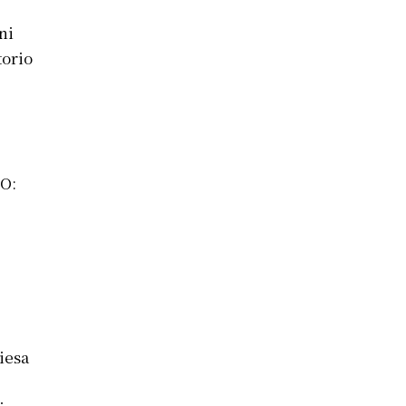
ni
torio
SO:
iesa