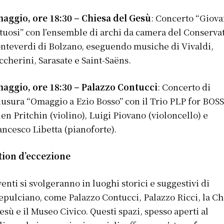
maggio, ore 18:30 – Chiesa del Gesù
: Concerto “Giova
rtuosi” con l’ensemble di archi da camera del Conserva
nteverdi di Bolzano, eseguendo musiche di Vivaldi,
ccherini, Sarasate e Saint-Saëns.
maggio, ore 18:30 – Palazzo Contucci
: Concerto di
iusura “Omaggio a Ezio Bosso” con il Trio PLP for BOS
len Pritchin (violino), Luigi Piovano (violoncello) e
ancesco Libetta (pianoforte).
tion d’eccezione
venti si svolgeranno in luoghi storici e suggestivi di
pulciano, come Palazzo Contucci, Palazzo Ricci, la Ch
esù e il Museo Civico. Questi spazi, spesso aperti al