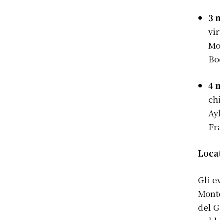
3 
vi
Mo
Bo
4 
ch
Ay
Fr
Loca
Gli e
Monte
del G