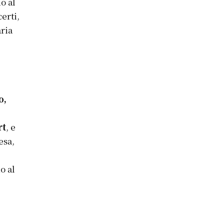
no al
erti,
aria
o,
rt
, e
esa,
o al