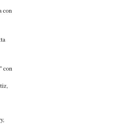
a con
tta
a” con
tiz,
y,