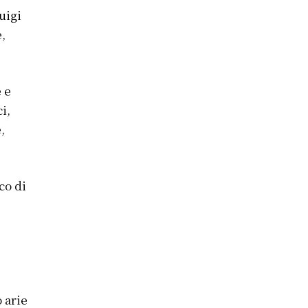
uigi
,
 e
i,
,
ico di
 arie