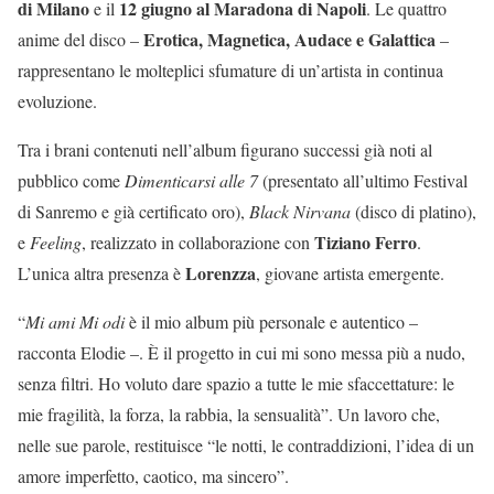
di Milano
12 giugno al Maradona di Napoli
e il
. Le quattro
Erotica, Magnetica, Audace e Galattica
anime del disco –
–
rappresentano le molteplici sfumature di un’artista in continua
evoluzione.
Tra i brani contenuti nell’album figurano successi già noti al
pubblico come
Dimenticarsi alle 7
(presentato all’ultimo Festival
di Sanremo e già certificato oro),
Black Nirvana
(disco di platino),
Tiziano Ferro
e
Feeling
, realizzato in collaborazione con
.
Lorenzza
L’unica altra presenza è
, giovane artista emergente.
“
Mi ami Mi odi
è il mio album più personale e autentico –
racconta Elodie –. È il progetto in cui mi sono messa più a nudo,
senza filtri. Ho voluto dare spazio a tutte le mie sfaccettature: le
mie fragilità, la forza, la rabbia, la sensualità”. Un lavoro che,
nelle sue parole, restituisce “le notti, le contraddizioni, l’idea di un
amore imperfetto, caotico, ma sincero”.