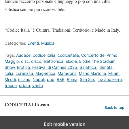
fondere racconto personale e linguaggio pop con una cifra
stilistica sempre più riconoscibile.
“Codice Italia” è Cultura, Tradizioni, Territorio, e Made in Italy.
Categories:
Eventi
,
Musica
Tags:
Audace
,
codice italia
,
codiceitalia
,
Concerto del Primo
Maggio
,
disc
,
disco
,
elettronica
,
Elodie
,
Elodie The Stadium
Show
,
Erotica
,
Festival di Cannes 2025
,
Galattica
,
identità
,
italia
,
Lorenzza
,
Magnetica
,
Maradona
,
Mario Martone
,
Mi ami
Mi odi
,
milano
,
Napoli
,
pop
,
R&B
,
Roma
,
San Siro
,
Tiziano Ferro
,
tracce
,
urban
,
verità
CODICEITALIA.com
Back to top
Exit mobile version