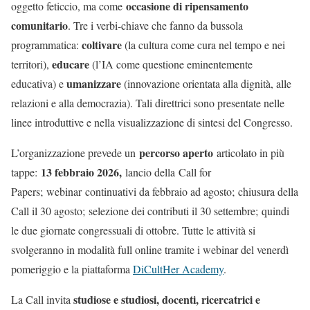
occasione di ripensamento
oggetto feticcio, ma come
comunitario
.
Tre i verbi-chiave che fanno da bussola
coltivare
programmatica:
(la cultura come cura nel tempo e nei
educare
territori),
(l’IA come questione eminentemente
umanizzare
educativa) e
(innovazione orientata alla dignità, alle
relazioni e alla democrazia). Tali direttrici sono presentate nelle
linee introduttive e nella visualizzazione di sintesi del Congresso.
percorso aperto
L’organizzazione prevede un
articolato in più
13 febbraio 2026,
tappe:
lancio della Call for
Papers; webinar continuativi da febbraio ad agosto; chiusura della
Call il 30 agosto; selezione dei contributi il 30 settembre; quindi
le due giornate congressuali di ottobre. Tutte le attività si
svolgeranno in modalità full online tramite i webinar del venerdì
pomeriggio e la piattaforma
DiCultHer Academy
.
studiose e studiosi, docenti, ricercatrici e
La Call invita