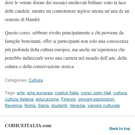
dove le vetrate dorate dei mosaici medievali brillano sotto la luce
delle candele, mentre un controtenore inglese intona un’aria da un
oratorio di Handel.
Questo corso, sebbene rivolto principalmente a chi proviene da
famiglie benestanti, offre ai partecipanti non solo una conoscenza
più profonda della cultura europea, ma anche un’esperienza che
potrebbe indirizzarli verso una carriera nel mondo dell’arte, della
cultura o della conservazione storica.
Categories:
Cultura
Tags:
arte
,
arte europea
,
codice italia
,
corso John Hall
,
cultura
,
cultura italiana
,
educazione
,
Firenze
,
giovani esploratori
,
Ravenna
,
Roma
,
Siena
,
studenti
,
Venezia
,
viaggio culturale
CODICEITALIA.com
Back to top