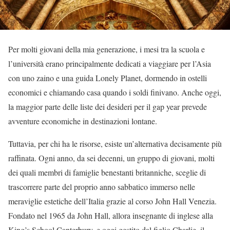
Per molti giovani della mia generazione, i mesi tra la scuola e
l’università erano principalmente dedicati a viaggiare per l’Asia
con uno zaino e una guida Lonely Planet, dormendo in ostelli
economici e chiamando casa quando i soldi finivano. Anche oggi,
la maggior parte delle liste dei desideri per il gap year prevede
avventure economiche in destinazioni lontane.
Tuttavia, per chi ha le risorse, esiste un’alternativa decisamente più
raffinata. Ogni anno, da sei decenni, un gruppo di giovani, molti
dei quali membri di famiglie benestanti britanniche, sceglie di
trascorrere parte del proprio anno sabbatico immerso nelle
meraviglie estetiche dell’Italia grazie al corso John Hall Venezia.
Fondato nel 1965 da John Hall, allora insegnante di inglese alla
King’s School Canterbury, e oggi gestito dal figlio Charlie, il