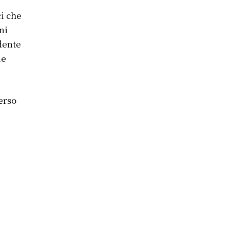
ci che
ni
dente
le
erso
i