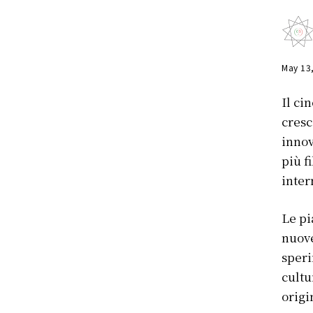
May 13
Il ci
cresc
innov
più f
inter
Le pi
nuove
speri
cultu
origi