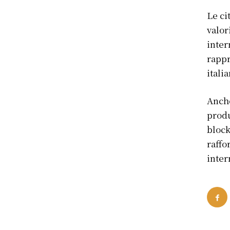
Le ci
valor
inter
rappr
italia
Anche
produ
block
raffo
inter