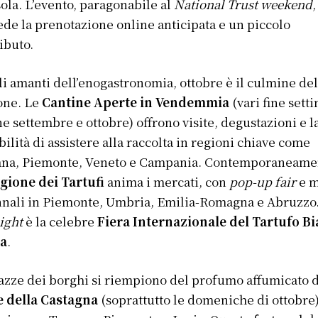
ola. L’evento, paragonabile al
National Trust weekend
,
ede la prenotazione online anticipata e un piccolo
ibuto.
li amanti dell’enogastronomia, ottobre è il culmine del
one. Le
Cantine Aperte in Vendemmia
(vari fine sett
ine settembre e ottobre) offrono visite, degustazioni e l
bilità di assistere alla raccolta in regioni chiave come
ana, Piemonte, Veneto e Campania. Contemporaneame
agione dei Tartufi
anima i mercati, con
pop-up fair
e 
nali in Piemonte, Umbria, Emilia-Romagna e Abruzzo
ight
è la celebre
Fiera Internazionale del Tartufo B
ba
.
azze dei borghi si riempiono del profumo affumicato 
e della Castagna
(soprattutto le domeniche di ottobre)