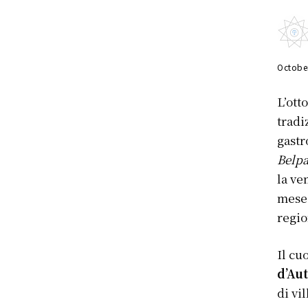
Octobe
L’ott
tradi
gastr
Belp
la ve
mese 
regio
Il cu
d’Au
di vi