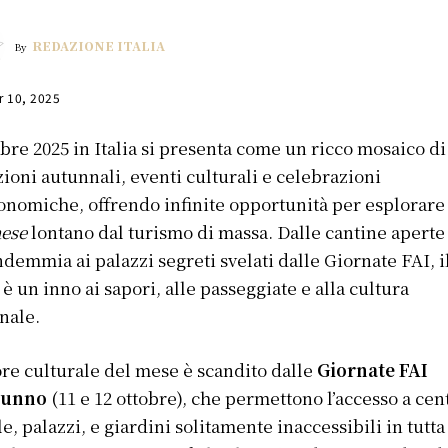
REDAZIONE ITALIA
By
r 10, 2025
obre 2025 in Italia si presenta come un ricco mosaico di
zioni autunnali, eventi culturali e celebrazioni
onomiche, offrendo infinite opportunità per esplorare 
aese
lontano dal turismo di massa. Dalle cantine aperte
ndemmia ai palazzi segreti svelati dalle Giornate FAI, i
è un inno ai sapori, alle passeggiate e alla cultura
nale.
ore culturale del mese è scandito dalle
Giornate FAI
tunno
(11 e 12 ottobre), che permettono l’accesso a cen
lle, palazzi, e giardini solitamente inaccessibili in tutta