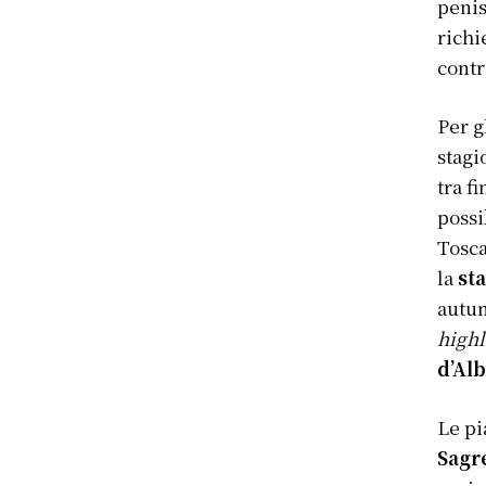
penis
richi
contr
Per g
stagi
tra f
possi
Tosc
la
st
autun
highl
d’Al
Le pi
Sagr