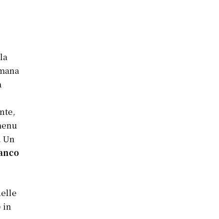
la
imana
a
nte,
menu
. Un
ianco
delle
 in