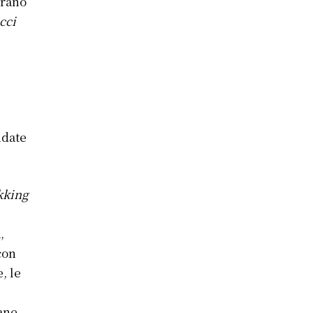
brano
cci
idate
kking
g
,
con
, le
ane.