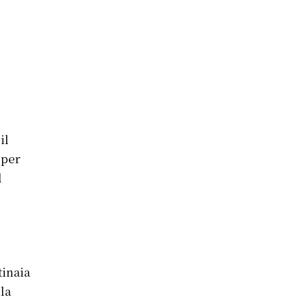
il
 per
l
tinaia
 la