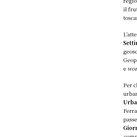
regio
il fr
tosca
L’att
Sett
geosc
Geopa
e
wor
Per c
urban
Urb
Ferra
passe
Gior
comm