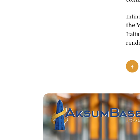
Infin
the 
Itali
rende