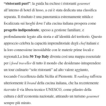
“ristoranti puri”
: la guida ha escluso i ristoranti
gourmet
all’interno di hotel di lusso, a cui è stata dedicata una classifica
separata. Il risultato è una panoramica estremamente nitida e
focalizzata sui luoghi dove l’alta cucina italiana prospera come
progetto indipendente
, spesso a gestione familiare, e
profondamente legato alla storia e all’identità del territorio. Questo
approccio celebra la capacità imprenditoriale degli
chef
italiani e
la loro connessione inossidabile con le materie prime locali e
50 Top Italy
regionali.La lista
diventa così una mappa essenziale
per i
food traveller
di tutto il mondo che desiderano intraprendere
un tour culinario “solo ristoranti” ad alto valore aggiunto,
toccando l’eccellenza dalla Sicilia al Piemonte. Il
ranking
rafforza
ulteriormente il
brand
della cucina italiana, che ha recentemente
ricevuto il via libera tecnico UNESCO, come pilastro della
cultura e dell’economia nazionale, attirando un turismo
gourmet
sempre più mirato.